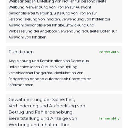
Werbeanzeigen, Erstellung von Profilen für personalisierte
Werbung, Verwendung von Profilen zur Auswahl
personalisierter Werbung, Erstellung von Profilen zur
SPONSOREN
Personalisierung von Inhalten, Verwendung von Profilen zur
Auswahl personalisierter Inhalte, Entwicklung und
MBS VERLÄNGERT SEIN SPONSORING
Verbesserung der Angebote, Verwendung reduzierter Daten zur
BEIM FSV
Auswahl von Inhalten.
76
06. Aug. 2026
Funktionen
Immer aktiv
Abgleichung und Kombination von Daten aus
1.MÄNNER
unterschiedlichen Quellen, Verknüpfung
verschiedener Endgeräte, Identifikation von
WIR VERPFLICHTEN TILL JACOBI!
Endgeräten anhand automatisch übermittelter
166
31. Juli 2026
Informationen.
Gewährleistung der Sicherheit,
Verhinderung und Aufdeckung von
Betrug und Fehlerbehebung,
Bereitstellung und Anzeige von
Immer aktiv
Werbung und Inhalten, Ihre