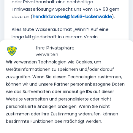
oder Privathaushalt eine nachhaltige
Trinkwasserlösung? Sprecht uns vom FSV 63 gern
dazu an (
hendrik.broesel@fsv63-luckenwalde
).
Alles Gute Wasserautomat „Winni“! Auf eine
lange Mitgliedschaft in unserem Verein…
Ihre Privatsphäre
verwalten
Wir verwenden Technologien wie Cookies, um
Geräteinformationen zu speichern und/oder darauf
zuzugreifen. Wenn Sie diesen Technologien zustimmen,
VORHERIGER BEITRAG
können wir und unsere Partner personenbezogene Daten
BENJAMIN NWATU NUN IN
wie das Surfverhalten oder eindeutige IDs auf dieser
DEN 20ERN – HAPPY
Website verarbeiten und personalisierte oder nicht
BIRTHDAY
personalisierte Anzeigen anzeigen. Wenn Sie nicht
zustimmen oder Ihre Zustimmung widerrufen, können
bestimmte Funktionen beeinträchtigt werden.
NÄCHSTER BEITRAG