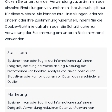
Klicken Sie unten, um der Verwendung zuzustimmen oder
MITGLIEDSBEITRAG FÜR DAS
einzelne Einstellungen vorzunehmen. Ihre Auswahl gilt nur
ZWEITE HALBJAHR WIRD
für diese Website. Sie können Ihre Einstellungen jederzeit
ERHOBEN
ändern oder Ihre Zustimmung widerrufen, indem Sie die
Cookie-Richtlinie aufrufen oder die Schaltfläche zur
Verwaltung der Zustimmung am unteren Bildschirmrand
verwenden.
WEITERE MELDUNGEN
DAS KÖNNTE DICH
Statistiken
AUCH INTERESSIEREN.
Speichern von oder Zugriff auf Informationen auf einem
Endgerät, Messung der Werbeleistung, Messung der
Performance von Inhalten, Analyse von Zielgruppen durch
Statistiken oder Kombinationen von Daten aus verschiedenen
Quellen.
1.MÄNNER
TIM MEYER WECHSELT ZU GERMANIA
Marketing
HALBERSTADT
Speichern von oder Zugriff auf Informationen auf einem
72
07. Aug. 2026
Endgerät, Verwendung reduzierter Daten zur Auswahl von