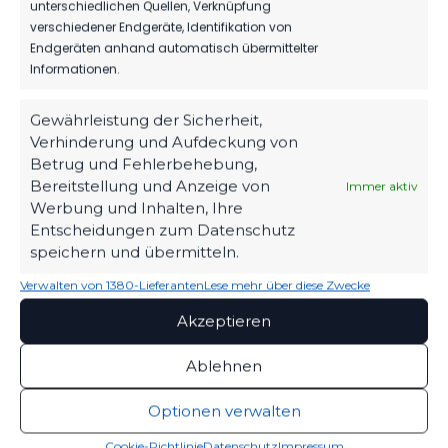
unterschiedlichen Quellen, Verknüpfung
verschiedener Endgeräte, Identifikation von
Endgeräten anhand automatisch übermittelter
Informationen.
Gewährleistung der Sicherheit,
Verhinderung und Aufdeckung von
OFFIZIELLE VEREINSSEITE
Betrug und Fehlerbehebung,
DEIN HEIMSPIEL. DEIN FSV.
Bereitstellung und Anzeige von
Immer aktiv
Werbung und Inhalten, Ihre
Tickets, Spielplan, News und Vereinsinfos – alles
Entscheidungen zum Datenschutz
kompakt auf einen Blick.
speichern und übermitteln.
Verwalten von 1380-Lieferanten
Lese mehr über diese Zwecke
TICKETS
Akzeptieren
Eintrittspreise & Spieltag
Ablehnen
Optionen verwalten
SPIELPLAN
Nächste Partien ansehen
Cookie-Richtlinie
Datenschutz
Impressum