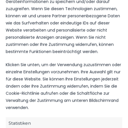
Geräteinformationen zu speichern und/oder darauf
NÄCHSTER BEITRAG
zuzugreifen. Wenn Sie diesen Technologien zustimmen,
HAPPY BIRTHDAY BELA
können wir und unsere Partner personenbezogene Daten
wie das Surfverhalten oder eindeutige IDs auf dieser
Website verarbeiten und personalisierte oder nicht
personalisierte Anzeigen anzeigen. Wenn Sie nicht
zustimmen oder Ihre Zustimmung widerrufen, können
WEITERE MELDUNGEN
DAS KÖNNTE DICH
bestimmte Funktionen beeinträchtigt werden.
AUCH INTERESSIEREN.
Klicken Sie unten, um der Verwendung zuzustimmen oder
einzelne Einstellungen vorzunehmen. Ihre Auswahl gilt nur
für diese Website. Sie können Ihre Einstellungen jederzeit
ändern oder Ihre Zustimmung widerrufen, indem Sie die
SPONSOREN
Cookie-Richtlinie aufrufen oder die Schaltfläche zur
Verwaltung der Zustimmung am unteren Bildschirmrand
MBS VERLÄNGERT SEIN SPONSORING
BEIM FSV
verwenden.
89
06. Aug. 2026
Statistiken