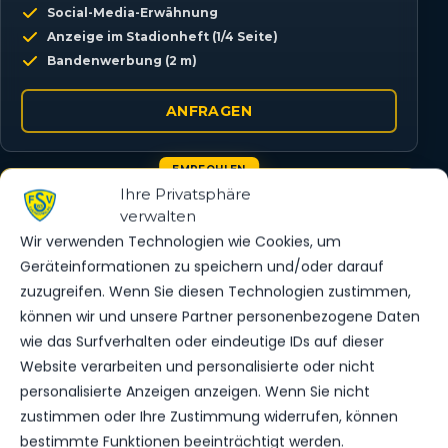
Social-Media-Erwähnung
Anzeige im Stadionheft (1/4 Seite)
Bandenwerbung (2 m)
ANFRAGEN
EMPFOHLEN
Ihre Privatsphäre
STADION-PARTNER
verwalten
Hohe Sichtbarkeit im Stadion & online
Wir verwenden Technologien wie Cookies, um
Bandenwerbung (4 m)
Geräteinformationen zu speichern und/oder darauf
Nennung auf der Website
zuzugreifen. Wenn Sie diesen Technologien zustimmen,
Social-Media-Feature
können wir und unsere Partner personenbezogene Daten
Anzeige im Stadionheft (1/2 Seite)
wie das Surfverhalten oder eindeutige IDs auf dieser
2 Dauerkarten pro Saison
Website verarbeiten und personalisierte oder nicht
personalisierte Anzeigen anzeigen. Wenn Sie nicht
ANFRAGEN
zustimmen oder Ihre Zustimmung widerrufen, können
bestimmte Funktionen beeinträchtigt werden.