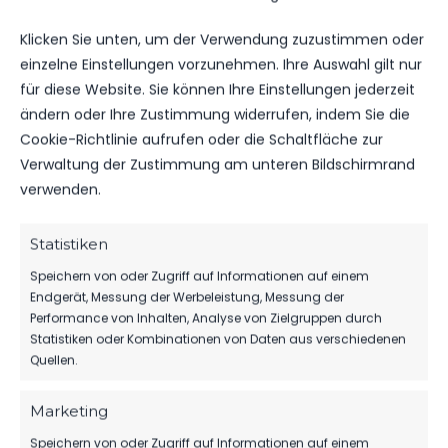
Klicken Sie unten, um der Verwendung zuzustimmen oder
PREMIUM-PARTNER
einzelne Einstellungen vorzunehmen. Ihre Auswahl gilt nur
Maximale Präsenz & exklusive Vorteile
für diese Website. Sie können Ihre Einstellungen jederzeit
Bandenwerbung (6 m) oder LED-Board
ändern oder Ihre Zustimmung widerrufen, indem Sie die
Trikot- oder Ärmel-Sponsoring
Cookie-Richtlinie aufrufen oder die Schaltfläche zur
Nennung auf der Website / Logo
Verwaltung der Zustimmung am unteren Bildschirmrand
Social-Media-Partner-Posting
verwenden.
Anzeige im Stadionheft (1 Seite)
4 Dauerkarten pro Saison
Einladung zu VIP-Events
Statistiken
Speichern von oder Zugriff auf Informationen auf einem
ANFRAGEN
Endgerät, Messung der Werbeleistung, Messung der
Performance von Inhalten, Analyse von Zielgruppen durch
Statistiken oder Kombinationen von Daten aus verschiedenen
Quellen.
5. BEISPIELE & SICHTBARKEIT
BANDENWERBUNG
Marketing
Speichern von oder Zugriff auf Informationen auf einem