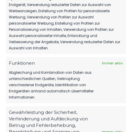
Endgerät, Verwendung reduzierter Daten zur Auswahl von
Werbeanzeigen, Erstellung von Profilen für personalisierte
Werbung, Verwendung von Profilen zur Auswahl
IHR LOGO
personalisierter Werbung, Erstellung von Profilen zur
Personalisierung von Inhalten, Verwendung von Profilen zur
Auswahl personalisierter Inhalte, Entwicklung und
Verbesserung der Angebote, Verwendung reduzierter Daten zur
Auswahl von Inhalten.
WEBSITE-PRÄSENZ
Funktionen
Immer aktiv
Abgleichung und Kombination von Daten aus
PARTNER
unterschiedlichen Quellen, Verknüpfung
IHR LOGO
verschiedener Endgeräte, Identifikation von
Endgeräten anhand automatisch übermittelter
Informationen.
Gewährleistung der Sicherheit,
SOCIAL-MEDIA-POST
Verhinderung und Aufdeckung von
Betrug und Fehlerbehebung,
Bereitstellung und Anzeige von
Immer aktiv
FSV 63 Luckenwalde