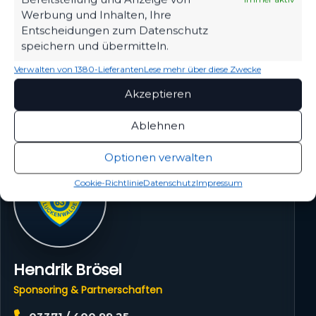
Werbung und Inhalten, Ihre
Gemeinsam mehr erreichen – Danke an
unsere Partner!
Entscheidungen zum Datenschutz
speichern und übermitteln.
IHR LOGO
Verwalten von 1380-Lieferanten
Lese mehr über diese Zwecke
Akzeptieren
6. IHR ANSPRECHPARTNER
Ablehnen
Optionen verwalten
Cookie-Richtlinie
Datenschutz
Impressum
Hendrik Brösel
Sponsoring & Partnerschaften