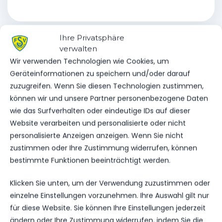
Ihre Privatsphäre
verwalten
Wir verwenden Technologien wie Cookies, um
VORHERIGER BEITRAG
Geräteinformationen zu speichern und/oder darauf
VEREINSSPIELPLAN VOM
zuzugreifen. Wenn Sie diesen Technologien zustimmen,
01.04 – 06.04.25
können wir und unsere Partner personenbezogene Daten
wie das Surfverhalten oder eindeutige IDs auf dieser
Website verarbeiten und personalisierte oder nicht
personalisierte Anzeigen anzeigen. Wenn Sie nicht
NÄCHSTER BEITRAG
zustimmen oder Ihre Zustimmung widerrufen, können
ERFOLGREICHE
bestimmte Funktionen beeinträchtigt werden.
VERKAUFSAKTION BEI
UNSEREM SPONSOR DM
Klicken Sie unten, um der Verwendung zuzustimmen oder
einzelne Einstellungen vorzunehmen. Ihre Auswahl gilt nur
für diese Website. Sie können Ihre Einstellungen jederzeit
ändern oder Ihre Zustimmung widerrufen, indem Sie die