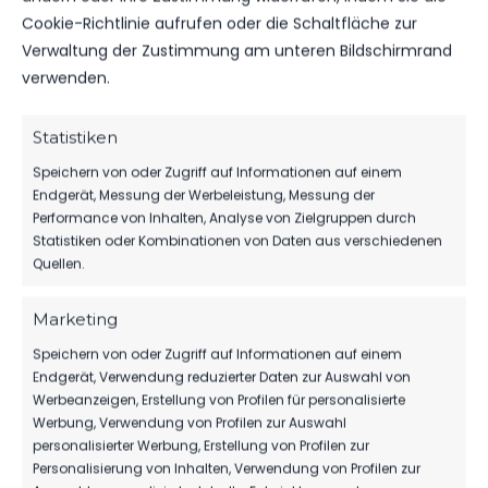
WEITERE MELDUNGEN
Cookie-Richtlinie aufrufen oder die Schaltfläche zur
DAS KÖNNTE DICH
Verwaltung der Zustimmung am unteren Bildschirmrand
verwenden.
AUCH INTERESSIEREN.
Statistiken
Speichern von oder Zugriff auf Informationen auf einem
SPONSOREN
Endgerät, Messung der Werbeleistung, Messung der
Performance von Inhalten, Analyse von Zielgruppen durch
MBS VERLÄNGERT SEIN SPONSORING
Statistiken oder Kombinationen von Daten aus verschiedenen
BEIM FSV
Quellen.
64
06. Aug. 2026
Marketing
Speichern von oder Zugriff auf Informationen auf einem
1.MÄNNER
Endgerät, Verwendung reduzierter Daten zur Auswahl von
Werbeanzeigen, Erstellung von Profilen für personalisierte
HERBER DÄMPFER AUF DEM WEG ZUM
Werbung, Verwendung von Profilen zur Auswahl
KLASSENERHALT
personalisierter Werbung, Erstellung von Profilen zur
203
02. Aug. 2026
Personalisierung von Inhalten, Verwendung von Profilen zur