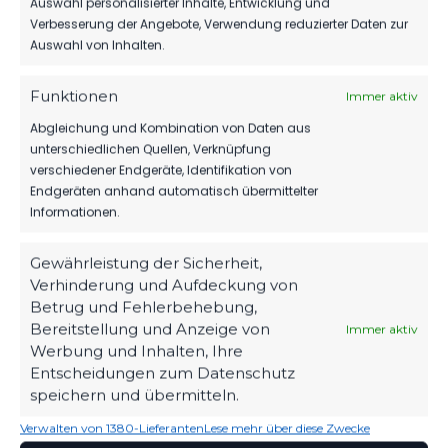
Auswahl personalisierter Inhalte, Entwicklung und
Verbesserung der Angebote, Verwendung reduzierter Daten zur
Auswahl von Inhalten.
1.MÄNNER
WIR VERPFLICHTEN TILL JACOBI!
Funktionen
Immer aktiv
158
31. Juli 2026
Abgleichung und Kombination von Daten aus
unterschiedlichen Quellen, Verknüpfung
verschiedener Endgeräte, Identifikation von
Endgeräten anhand automatisch übermittelter
Informationen.
Gewährleistung der Sicherheit,
Verhinderung und Aufdeckung von
Betrug und Fehlerbehebung,
Bereitstellung und Anzeige von
Immer aktiv
Werbung und Inhalten, Ihre
Entscheidungen zum Datenschutz
speichern und übermitteln.
Verwalten von 1380-Lieferanten
Lese mehr über diese Zwecke
OFFIZIELLE VEREINSSEITE