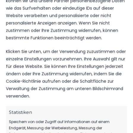
können wir und unsere Partner personenbezogene Daten
Vertragsunterschrift und freuen uns auf die
wie das Surfverhalten oder eindeutige IDs auf dieser
restliche Saison mit Dir!
Website verarbeiten und personalisierte oder nicht
personalisierte Anzeigen anzeigen. Wenn Sie nicht
zustimmen oder Ihre Zustimmung widerrufen, können
bestimmte Funktionen beeinträchtigt werden.
Klicken Sie unten, um der Verwendung zuzustimmen oder
VORHERIGER BEITRAG
einzelne Einstellungen vorzunehmen. Ihre Auswahl gilt nur
EIGENGEWÄCHS WIRD 20
für diese Website. Sie können Ihre Einstellungen jederzeit
ändern oder Ihre Zustimmung widerrufen, indem Sie die
Cookie-Richtlinie aufrufen oder die Schaltfläche zur
Verwaltung der Zustimmung am unteren Bildschirmrand
NÄCHSTER BEITRAG
verwenden.
ONLINETICKETVERKAUF FÜR
DAS SPIEL GEGEN
Statistiken
BABELSBERG GESTARTET
Speichern von oder Zugriff auf Informationen auf einem
Endgerät, Messung der Werbeleistung, Messung der