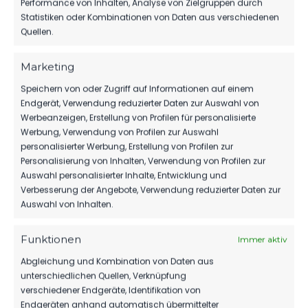
Performance von Inhalten, Analyse von Zielgruppen durch
Statistiken oder Kombinationen von Daten aus verschiedenen
Quellen.
WEITERE MELDUNGEN
DAS KÖNNTE DICH
Marketing
AUCH INTERESSIEREN.
Speichern von oder Zugriff auf Informationen auf einem
Endgerät, Verwendung reduzierter Daten zur Auswahl von
Werbeanzeigen, Erstellung von Profilen für personalisierte
Werbung, Verwendung von Profilen zur Auswahl
1.MÄNNER
personalisierter Werbung, Erstellung von Profilen zur
Personalisierung von Inhalten, Verwendung von Profilen zur
TIM MEYER WECHSELT ZU GERMANIA
Auswahl personalisierter Inhalte, Entwicklung und
HALBERSTADT
Verbesserung der Angebote, Verwendung reduzierter Daten zur
89
07. Aug. 2026
Auswahl von Inhalten.
Funktionen
Immer aktiv
SPONSOREN
Abgleichung und Kombination von Daten aus
unterschiedlichen Quellen, Verknüpfung
MBS VERLÄNGERT SEIN SPONSORING
verschiedener Endgeräte, Identifikation von
BEIM FSV
Endgeräten anhand automatisch übermittelter