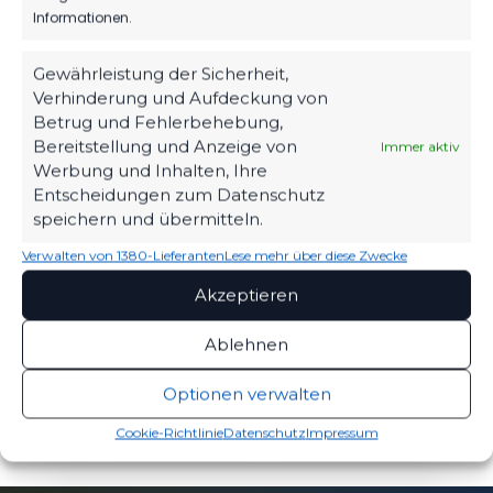
89
06. Aug. 2026
Informationen.
Gewährleistung der Sicherheit,
Verhinderung und Aufdeckung von
1.MÄNNER
Betrug und Fehlerbehebung,
HERBER DÄMPFER AUF DEM WEG ZUM
Bereitstellung und Anzeige von
Immer aktiv
KLASSENERHALT
Werbung und Inhalten, Ihre
Entscheidungen zum Datenschutz
219
02. Aug. 2026
speichern und übermitteln.
Verwalten von 1380-Lieferanten
Lese mehr über diese Zwecke
Akzeptieren
Ablehnen
Optionen verwalten
Cookie-Richtlinie
Datenschutz
Impressum