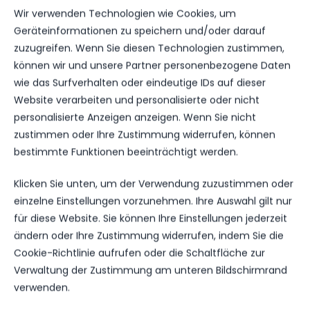
Wir verwenden Technologien wie Cookies, um
Geräteinformationen zu speichern und/oder darauf
zuzugreifen. Wenn Sie diesen Technologien zustimmen,
NÄCHSTER BEITRAG
können wir und unsere Partner personenbezogene Daten
ERGEBNISSE VOM
wie das Surfverhalten oder eindeutige IDs auf dieser
WOCHENENDE
Website verarbeiten und personalisierte oder nicht
personalisierte Anzeigen anzeigen. Wenn Sie nicht
zustimmen oder Ihre Zustimmung widerrufen, können
bestimmte Funktionen beeinträchtigt werden.
WEITERE MELDUNGEN
Klicken Sie unten, um der Verwendung zuzustimmen oder
DAS KÖNNTE DICH
einzelne Einstellungen vorzunehmen. Ihre Auswahl gilt nur
AUCH INTERESSIEREN.
für diese Website. Sie können Ihre Einstellungen jederzeit
ändern oder Ihre Zustimmung widerrufen, indem Sie die
Cookie-Richtlinie aufrufen oder die Schaltfläche zur
Verwaltung der Zustimmung am unteren Bildschirmrand
1.MÄNNER
verwenden.
HERBER DÄMPFER AUF DEM WEG ZUM