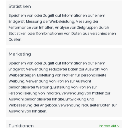
KLASSENERHALT
Statistiken
186
02. Aug. 2026
Speichern von oder Zugriff auf Informationen auf einem
Endgerät, Messung der Werbeleistung, Messung der
Performance von Inhalten, Analyse von Zielgruppen durch
Statistiken oder Kombinationen von Daten aus verschiedenen
1.MÄNNER
Quellen.
WIR VERPFLICHTEN TILL JACOBI!
Marketing
149
31. Juli 2026
Speichern von oder Zugriff auf Informationen auf einem
Endgerät, Verwendung reduzierter Daten zur Auswahl von
Werbeanzeigen, Erstellung von Profilen für personalisierte
SPONSOREN
Werbung, Verwendung von Profilen zur Auswahl
personalisierter Werbung, Erstellung von Profilen zur
REST GMBH WEITER AN DER SEITE
Personalisierung von Inhalten, Verwendung von Profilen zur
UNSERES FSV 63!
Auswahl personalisierter Inhalte, Entwicklung und
112
27. Juli 2026
Verbesserung der Angebote, Verwendung reduzierter Daten zur
Auswahl von Inhalten.
Funktionen
Immer aktiv