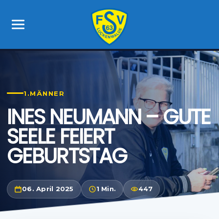
1.MÄNNER
INES NEUMANN – GUTE
SEELE FEIERT
GEBURTSTAG
06. April 2025
1 Min.
447