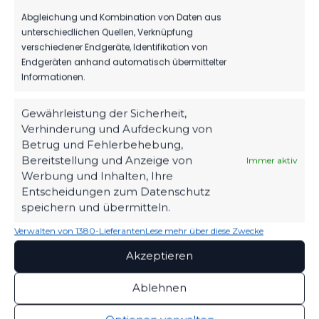
Abgleichung und Kombination von Daten aus
unterschiedlichen Quellen, Verknüpfung
verschiedener Endgeräte, Identifikation von
Endgeräten anhand automatisch übermittelter
Informationen.
Gewährleistung der Sicherheit,
Verhinderung und Aufdeckung von
Betrug und Fehlerbehebung,
Bereitstellung und Anzeige von
Immer aktiv
OFFIZIELLE VEREINSSEITE
Werbung und Inhalten, Ihre
DEIN HEIMSPIEL. DEIN FSV.
Entscheidungen zum Datenschutz
speichern und übermitteln.
Tickets, Spielplan, News und Vereinsinfos – alles
kompakt auf einen Blick.
Verwalten von 1380-Lieferanten
Lese mehr über diese Zwecke
Akzeptieren
TICKETS
Ablehnen
Eintrittspreise & Spieltag