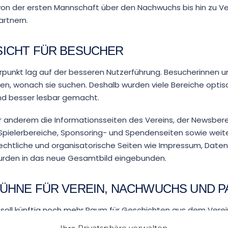
von der ersten Mannschaft über den Nachwuchs bis hin zu V
artnern.
ICHT FÜR BESUCHER
erpunkt lag auf der besseren Nutzerführung. Besucherinnen 
nden, wonach sie suchen. Deshalb wurden viele Bereiche opti
 und besser lesbar gemacht.
 anderem die Informationsseiten des Vereins, der Newsbere
pielerbereiche, Sponsoring- und Spendenseiten sowie weite
rechtliche und organisatorische Seiten wie Impressum, Date
wurden in das neue Gesamtbild eingebunden.
ÜHNE FÜR VEREIN, NACHWUCHS UND 
soll künftig noch mehr Raum für Geschichten aus dem Verei
ündigungen, besondere Aktionen, Feriencamps, Veranstaltung