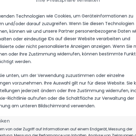
Ihre Privatsphäre verwalten
n können nun ansprechender präsentiert werden.
wenden Technologien wie Cookies, um Geräteinformationen zu
r und Sponsoren
erhalten eine hochwertigere Darstellung. Si
rn und/oder darauf zuzugreifen. Wenn Sie diesen Technologien
il unseres Vereins und tragen dazu bei, dass beim FSV 63 L
en, können wir und unsere Partner personenbezogene Daten w
ich, organisatorisch und gesellschaftlich.
halten oder eindeutige IDs auf dieser Website verarbeiten und
isierte oder nicht personalisierte Anzeigen anzeigen. Wenn Sie n
NSATZ UMGESETZT
en oder Ihre Zustimmung widerrufen, können bestimmte Funkt
ächtigt werden.
 gilt Christoph Schröder, der die neue Webseite mit viel Zei
 fürs Detail erstellt und weiterentwickelt hat: zahlreiche An
 Sie unten, um der Verwendung zuzustimmen oder einzelne
ten, gestalterische Entscheidungen und immer wieder der An
lungen vorzunehmen. Ihre Auswahl gilt nur für diese Website. Sie
ie zum Verein passt.
nstellungen jederzeit ändern oder Ihre Zustimmung widerrufen, i
kie-Richtlinie aufrufen oder die Schaltfläche zur Verwaltung der
ent hat unser Administrator Schritt für Schritt daran gearb
ung am unteren Bildschirmrand verwenden.
s FSV 63 Luckenwalde moderner, übersichtlicher und hochwer
tiken
ist ein Auftritt entstanden, der den FSV 63 Luckenwalde digita
rn von oder Zugriff auf Informationen auf einem Endgerät, Messung der
istung, Messung der Performance von Inhalten, Analyse von Zielgruppen 