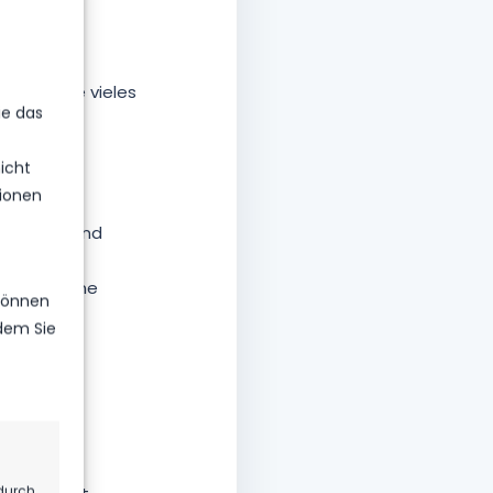
e sind ein
uckenwalde vieles
ie das
icht
ionen
t, Geduld und
passungen,
spruch, eine
 können
ndem Sie
eitet, den
tiger zu
l stärker
durch