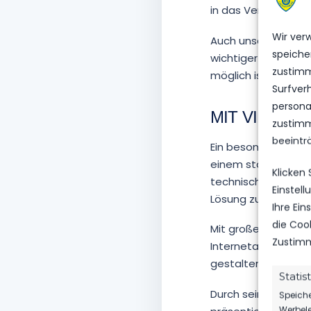
in das Vereinslebe
Wir ver
Auch unsere
Partne
speiche
wichtiger Bestandte
zustimm
möglich ist — sportl
Surfver
personal
MIT VIEL EI
zustimm
beeintr
Ein besonderer Dank
einem starken Blick
Klicken
technische Feinhei
Einstel
Lösung zu finden, d
Ihre Ei
die Coo
Mit großem Engagem
Zustimm
Internetauftritt de
gestalten.
Statis
Durch seine Arbeit 
Speiche
Werbele