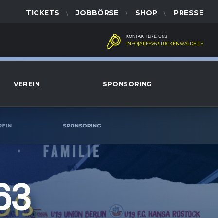
TICKETS
JOBBÖRSE
SHOP
PRESSE
KONTAKTIERE UNS
INFO[AT]FSV63-LUCKENWALDE.DE
VEREIN
SPONSORING
63