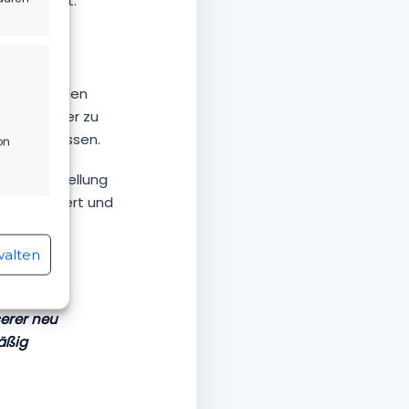
tiert zeigt.
ckelt. In den
sern, Fehler zu
ns anzupassen.
on
bile Darstellung
her erweitert und
r aktiv
walten
serer neu
äßig
r aktiv