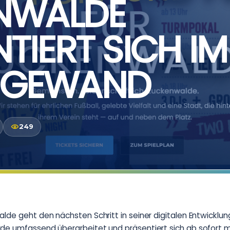
NWALDE
TIERT SICH IM
 GEWAND
249
lde geht den nächsten Schritt in seiner digitalen Entwicklun
de umfassend überarbeitet und präsentiert sich ab sofort 