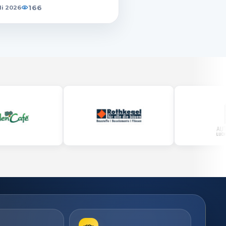
166
uli 2026