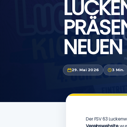
LUCKE
PRÄSEN
NEUEN
29. Mai 2026
3 Min.
Der FSV 63 Luckenwa
Vereinswebsite
wur