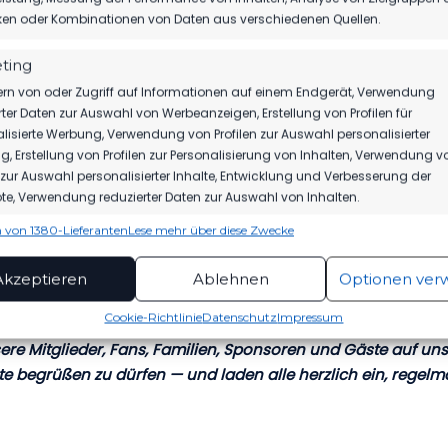
 Verein nach außen professionell, lebendig und zukunftsorien
iken oder Kombinationen von Daten aus verschiedenen Quellen.
R SCHRITT WEITERENTWICKELT
ting
rn von oder Zugriff auf Informationen auf einem Endgerät, Verwendung
in abgeschlossenes Projekt, sondern wird laufend weiterentwi
rter Daten zur Auswahl von Werbeanzeigen, Erstellung von Profilen für
 wurde intensiv daran gearbeitet, viele Bereiche zu verbes
lisierte Werbung, Verwendung von Profilen zur Auswahl personalisierter
ufzubereiten und das Design an den Anspruch unseres Verei
, Erstellung von Profilen zur Personalisierung von Inhalten, Verwendung v
n zur Auswahl personalisierter Inhalte, Entwicklung und Verbesserung der
 nur um Optik, sondern auch um Funktionalität, Lesbarkeit, mo
e, Verwendung reduzierter Daten zur Auswahl von Inhalten.
lege im Hintergrund. So soll die Seite auch langfristig einfac
 von 1380-Lieferanten
Lese mehr über diese Zwecke
ionen
Imme
erden können.
hung und Kombination von Daten aus unterschiedlichen Quellen,
Akzeptieren
Ablehnen
Optionen ver
fung verschiedener Endgeräte, Identifikation von Endgeräten
T, DER ZUM VEREIN PASST
automatisch übermittelter Informationen.
Cookie-Richtlinie
Datenschutz
Impressum
ere Mitglieder, Fans, Familien, Sponsoren und Gäste auf un
rleistung der Sicherheit, Verhinderung und
ckung von Betrug und Fehlerbehebung,
te begrüßen zu dürfen — und laden alle herzlich ein, regelm
tstellung und Anzeige von Werbung und Inhalten,
Imme
Entscheidungen zum Datenschutz speichern und
itteln.