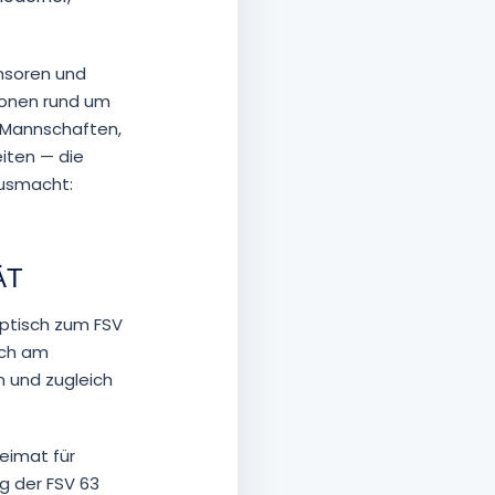
onsoren und
tionen rund um
, Mannschaften,
iten — die
ausmacht:
ÄT
ptisch zum FSV
ich am
n und zugleich
Heimat für
ig der FSV 63