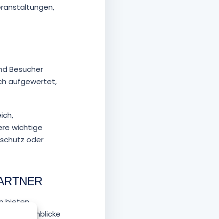
eranstaltungen,
und Besucher
sch aufgewertet,
ich,
re wichtige
nschutz oder
PARTNER
n bieten.
en oder Einblicke