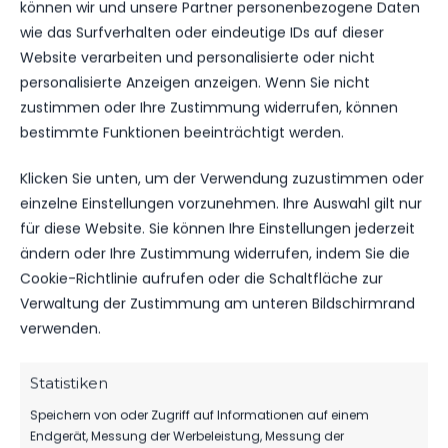
können wir und unsere Partner personenbezogene Daten
wie das Surfverhalten oder eindeutige IDs auf dieser
Website verarbeiten und personalisierte oder nicht
WEITERE MELDUNGEN
personalisierte Anzeigen anzeigen. Wenn Sie nicht
DAS KÖNNTE DICH
zustimmen oder Ihre Zustimmung widerrufen, können
bestimmte Funktionen beeinträchtigt werden.
AUCH INTERESSIEREN.
Klicken Sie unten, um der Verwendung zuzustimmen oder
einzelne Einstellungen vorzunehmen. Ihre Auswahl gilt nur
für diese Website. Sie können Ihre Einstellungen jederzeit
SPONSOREN
ändern oder Ihre Zustimmung widerrufen, indem Sie die
MBS VERLÄNGERT SEIN SPONSORING
Cookie-Richtlinie aufrufen oder die Schaltfläche zur
BEIM FSV
Verwaltung der Zustimmung am unteren Bildschirmrand
64
06. Aug. 2026
verwenden.
Statistiken
1.MÄNNER
Speichern von oder Zugriff auf Informationen auf einem
Endgerät, Messung der Werbeleistung, Messung der
HERBER DÄMPFER AUF DEM WEG ZUM