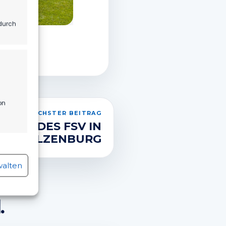
durch
on
NÄCHSTER BEITRAG
FEST DES FSV IN
KOLZENBURG
r aktiv
walten
.
r aktiv