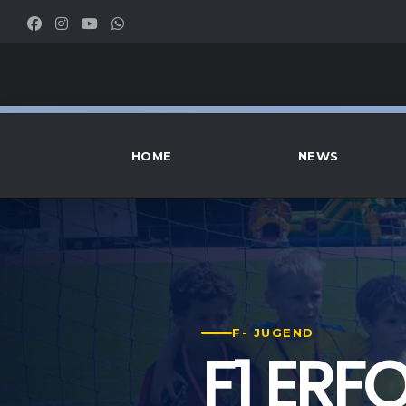
HOME
NEWS
F- JUGEND
F1 ERF