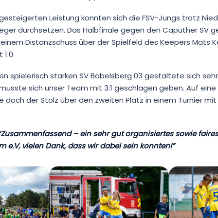
r gesteigerten Leistung konnten sich die FSV-Jungs trotz Nie
sieger durchsetzen. Das Halbfinale gegen den Caputher SV 
 einem Distanzschuss über der Spielfeld des Keepers Mats Kel
 1:0.
en spielerisch starken SV Babelsberg 03 gestaltete sich sehr
 musste sich unser Team mit 3:1 geschlagen geben. Auf eine 
 doch der Stolz über den zweiten Platz in einem Turnier mit 
“Zusammenfassend – ein sehr gut organisiertes sowie faires
 e.V, vielen Dank, dass wir dabei sein konnten!”