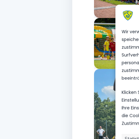
Wir ver
speiche
zustimm
Surfver
personal
zustimm
beeintr
Klicken
Einstel
Ihre Ei
die Coo
Zustimm
Statis