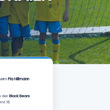
 beim
Pia Hillmann
n der
Black Bears
amt 16