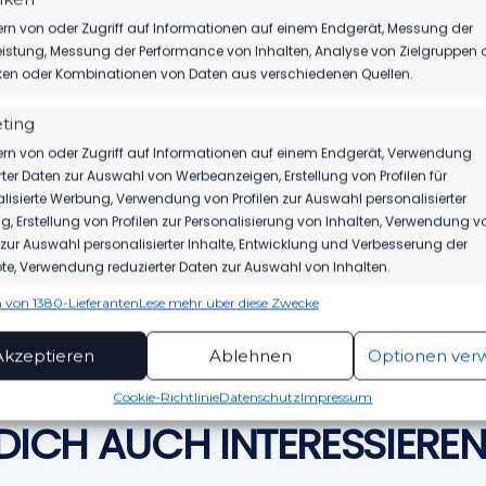
rn von oder Zugriff auf Informationen auf einem Endgerät, Messung der
istung, Messung der Performance von Inhalten, Analyse von Zielgruppen 
iken oder Kombinationen von Daten aus verschiedenen Quellen.
ting
rn von oder Zugriff auf Informationen auf einem Endgerät, Verwendung
rter Daten zur Auswahl von Werbeanzeigen, Erstellung von Profilen für
lisierte Werbung, Verwendung von Profilen zur Auswahl personalisierter
, Erstellung von Profilen zur Personalisierung von Inhalten, Verwendung v
n zur Auswahl personalisierter Inhalte, Entwicklung und Verbesserung der
EHT ES IN DIE
SOMMER
e, Verwendung reduzierter Daten zur Auswahl von Inhalten.
 von 1380-Lieferanten
Lese mehr über diese Zwecke
ionen
Imme
hung und Kombination von Daten aus unterschiedlichen Quellen,
Akzeptieren
Ablehnen
Optionen ver
fung verschiedener Endgeräte, Identifikation von Endgeräten
automatisch übermittelter Informationen.
Cookie-Richtlinie
Datenschutz
Impressum
DICH AUCH INTERESSIEREN
rleistung der Sicherheit, Verhinderung und
ckung von Betrug und Fehlerbehebung,
tstellung und Anzeige von Werbung und Inhalten,
Imme
Entscheidungen zum Datenschutz speichern und