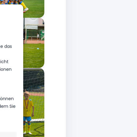
ie das
icht
ionen
 können
ndem Sie