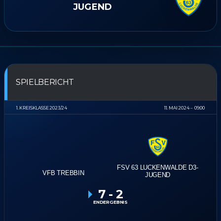
JUGEND
SPIELBERICHT
1. KREISKLASSE 2023/24
11. MAI 2024
09:00
FSV 63 LUCKENWALDE D3-
VFB TREBBIN
JUGEND
7
-
2
ENDERGEBNIS