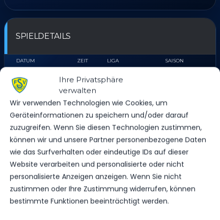
SPIELDETAILS
DATUM
ZEIT
LIGA
SAISON
11. Mai 2024
09:00
1. Kreisklasse
2023/24
Ihre Privatsphäre
verwalten
Wir verwenden Technologien wie Cookies, um
ERGEBNIS
Geräteinformationen zu speichern und/oder darauf
zuzugreifen. Wenn Sie diesen Technologien zustimmen,
können wir und unsere Partner personenbezogene Daten
MANNSCHAFT
TORE
SPIELAUSGANG
wie das Surfverhalten oder eindeutige IDs auf dieser
VfB Trebbin
7
Sieg
Website verarbeiten und personalisierte oder nicht
FSV 63 Luckenwalde D3-Jugend
2
Niederlage
personalisierte Anzeigen anzeigen. Wenn Sie nicht
zustimmen oder Ihre Zustimmung widerrufen, können
bestimmte Funktionen beeinträchtigt werden.
DATUM
BEGEGNUNG
ERGEBNIS
WETTBEWE