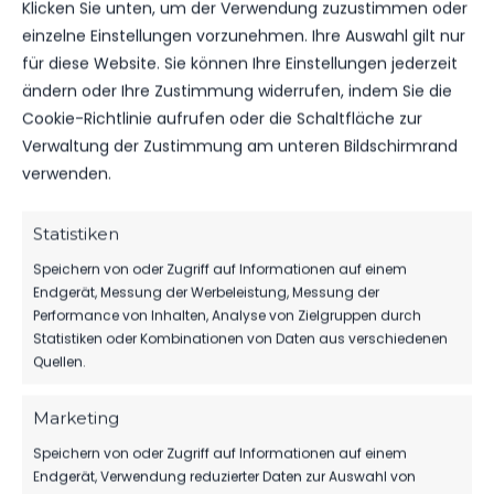
Klicken Sie unten, um der Verwendung zuzustimmen oder
Für diese Auswahl wurden keine Spiele gefunden.
einzelne Einstellungen vorzunehmen. Ihre Auswahl gilt nur
für diese Website. Sie können Ihre Einstellungen jederzeit
ändern oder Ihre Zustimmung widerrufen, indem Sie die
ÄHNLICHE BEITRÄGE
Cookie-Richtlinie aufrufen oder die Schaltfläche zur
VfB Trebbin vs FSV 63
VfB Trebbin vs FSV 63
Verwaltung der Zustimmung am unteren Bildschirmrand
Luckenwalde D2-Jugend
Luckenwalde E1-Jugend
25. März 2023
9. März 2024
verwenden.
Ähnlicher Beitrag
Ähnlicher Beitrag
VfB Trebbin vs FSV 63
Statistiken
Luckenwalde D2-Jugend
Speichern von oder Zugriff auf Informationen auf einem
27. September 2025
Endgerät, Messung der Werbeleistung, Messung der
Ähnlicher Beitrag
Performance von Inhalten, Analyse von Zielgruppen durch
Statistiken oder Kombinationen von Daten aus verschiedenen
Quellen.
Marketing
Speichern von oder Zugriff auf Informationen auf einem
Endgerät, Verwendung reduzierter Daten zur Auswahl von