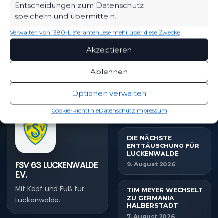
Nächste Partien ansehen
Entscheidungen zum Datenschutz
speichern und übermitteln.
Verwalten von 1380-Lieferanten
Lese mehr über diese Zwecke
Akzeptieren
PARTNER WERDEN
Sponsoring & Netzwerk
Ablehnen
Optionen verwalten
NEUESTE NACHRICHTEN
Cookie-Richtlinie
Datenschutz
Impressum
DIE NÄCHSTE
ENTTÄUSCHUNG FÜR
LUCKENWALDE
FSV 63 LUCKENWALDE
9. August 2026
E.V.
Mit Kopf und Fuß für
TIM MEYER WECHSELT
ZU GERMANIA
Luckenwalde.
HALBERSTADT
7. August 2026