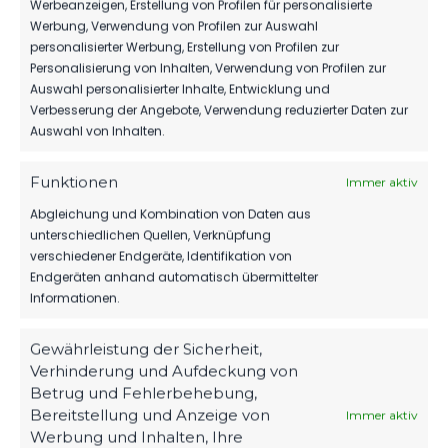
Werbeanzeigen, Erstellung von Profilen für personalisierte
Werbung, Verwendung von Profilen zur Auswahl
personalisierter Werbung, Erstellung von Profilen zur
Personalisierung von Inhalten, Verwendung von Profilen zur
Auswahl personalisierter Inhalte, Entwicklung und
Verbesserung der Angebote, Verwendung reduzierter Daten zur
Auswahl von Inhalten.
OFFIZIELLE VEREINSSEITE
Funktionen
DEIN HEIMSPIEL. DEIN FSV.
Immer aktiv
Abgleichung und Kombination von Daten aus
Tickets, Spielplan, News und Vereinsinfos – alles
unterschiedlichen Quellen, Verknüpfung
kompakt auf einen Blick.
verschiedener Endgeräte, Identifikation von
Endgeräten anhand automatisch übermittelter
Informationen.
TICKETS
Eintrittspreise & Spieltag
Gewährleistung der Sicherheit,
Verhinderung und Aufdeckung von
Betrug und Fehlerbehebung,
Bereitstellung und Anzeige von
Immer aktiv
SPIELPLAN
Werbung und Inhalten, Ihre