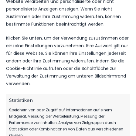
Website verarbeiten und personalisierte oder nicht
personalisierte Anzeigen anzeigen. Wenn Sie nicht
DATUM
BEGEGNUNG
ERGEBNIS
WETTBEWE
zustimmen oder Ihre Zustimmung widerrufen, können
bestimmte Funktionen beeinträchtigt werden.
FSV 63
SA.., 02.
Luckenwalde
Klicken Sie unten, um der Verwendung zuzustimmen oder
DEZ.
F1-Jugend
Hallen-
einzelne Einstellungen vorzunehmen. Ihre Auswahl gilt nur
2023
1:0
vs. SV
Kreisturnier
Grün-Weiß
11:30
für diese Website. Sie können Ihre Einstellungen jederzeit
Union
Uhr
ändern oder Ihre Zustimmung widerrufen, indem Sie die
Bestensee
Cookie-Richtlinie aufrufen oder die Schaltfläche zur
Verwaltung der Zustimmung am unteren Bildschirmrand
verwenden.
ÄHNLICHE BEITRÄGE
FSV 63 Luckenwalde F1-
SV Grün-Weiß Union
Statistiken
Jugend vs SV Grün-Weiß
Bestensee vs FSV 63
Union Bestensee
Luckenwalde E1-Jugend
Speichern von oder Zugriff auf Informationen auf einem
2. Dezember 2023
17. Mai 2025
Endgerät, Messung der Werbeleistung, Messung der
Ähnlicher Beitrag
Ähnlicher Beitrag
Performance von Inhalten, Analyse von Zielgruppen durch
SV Grün-Weiß Union
Statistiken oder Kombinationen von Daten aus verschiedenen
Bestensee vs FSV 63
Quellen.