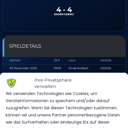
4
-
4
ENDERGEBNIS
SPIELDETAILS
DATUM
ZEIT
LIGA
SAISON
29. November 2025
09:00
Kinderfußball
2025/26
Ihre Privatsphäre
verwalten
ERGEBNIS
Wir verwenden Technologien wie Cookies, um
Geräteinformationen zu speichern und/oder darauf
MANNSCHAFT
TORE
SPIELAUSGANG
zuzugreifen. Wenn Sie diesen Technologien zustimmen,
SV Grün-Weiß Union Bestensee
4
Draw
können wir und unsere Partner personenbezogene Daten
wie das Surfverhalten oder eindeutige IDs auf dieser
FSV 63 Luckenwalde F1-Jugend
4
Draw