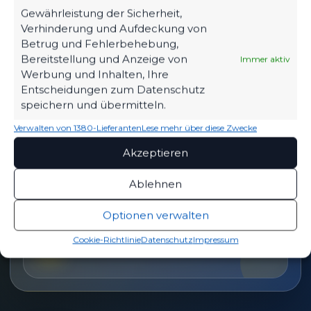
Tickets, Spielplan, News und Vereinsinfos – alles
Gewährleistung der Sicherheit,
kompakt auf einen Blick.
Verhinderung und Aufdeckung von
Betrug und Fehlerbehebung,
Bereitstellung und Anzeige von
Immer aktiv
TICKETS
Werbung und Inhalten, Ihre
Eintrittspreise & Spieltag
Entscheidungen zum Datenschutz
speichern und übermitteln.
Verwalten von 1380-Lieferanten
Lese mehr über diese Zwecke
Akzeptieren
SPIELPLAN
Nächste Partien ansehen
Ablehnen
Optionen verwalten
PARTNER WERDEN
Cookie-Richtlinie
Datenschutz
Impressum
Sponsoring & Netzwerk