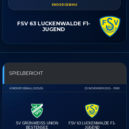
ENDERGEBNIS
FSV 63 LUCKENWALDE F1-
JUGEND
SPIELBERICHT
KINDERFUSSBALL 2025/26
29. NOVEMBER 2025
09:00
SV GRÜN-WEISS UNION B
FSV 63 LUCKENWALDE F1-
ESTENSEE
JUGEND