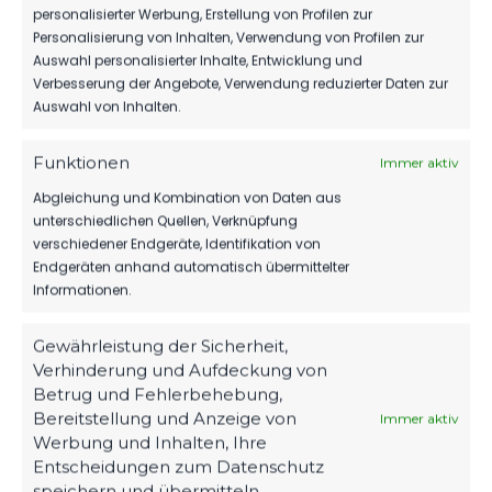
B-Jugend vs FSV 63
vs FSV 63 Luckenwalde E1-
personalisierter Werbung, Erstellung von Profilen zur
Luckenwalde C-Jugend
Jugend
Personalisierung von Inhalten, Verwendung von Profilen zur
29. Mai 2024
7. April 2024
Auswahl personalisierter Inhalte, Entwicklung und
Ähnlicher Beitrag
Ähnlicher Beitrag
Verbesserung der Angebote, Verwendung reduzierter Daten zur
Auswahl von Inhalten.
SpG
Ruhlsdorf/Woltersdorf/Felgentreu
vs FSV 63 Luckenwalde D3-
Funktionen
Immer aktiv
Jugend
12. April 2024
Abgleichung und Kombination von Daten aus
Ähnlicher Beitrag
unterschiedlichen Quellen, Verknüpfung
verschiedener Endgeräte, Identifikation von
Endgeräten anhand automatisch übermittelter
Informationen.
Gewährleistung der Sicherheit,
Verhinderung und Aufdeckung von
Betrug und Fehlerbehebung,
Bereitstellung und Anzeige von
Immer aktiv
Werbung und Inhalten, Ihre
Entscheidungen zum Datenschutz
speichern und übermitteln.