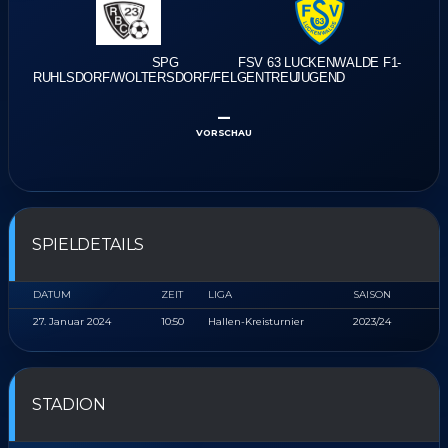
SPG
FSV 63 LUCKENWALDE F1-
RUHLSDORF/WOLTERSDORF/FELGENTREU
JUGEND
–
VORSCHAU
SPIELDETAILS
DATUM
ZEIT
LIGA
SAISON
27. Januar 2024
10:50
Hallen-Kreisturnier
2023/24
STADION