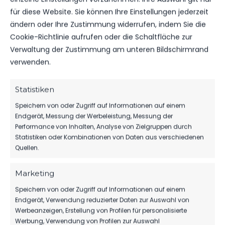
für diese Website. Sie können Ihre Einstellungen jederzeit
ändern oder Ihre Zustimmung widerrufen, indem Sie die
Cookie-Richtlinie aufrufen oder die Schaltfläche zur
ERGEBNIS
Verwaltung der Zustimmung am unteren Bildschirmrand
verwenden.
MANNSCHAFT
BESITZ
SPIELAUSGANG
SpG Ruhlsdorf/Woltersdorf/Felgentreu
0
Niederlage
Statistiken
FSV 63 Luckenwalde F1-Jugend
1
Sieg
Speichern von oder Zugriff auf Informationen auf einem
Endgerät, Messung der Werbeleistung, Messung der
Performance von Inhalten, Analyse von Zielgruppen durch
DATUM
BEGEGNUNG
ERGEBNIS
WETTBEWE
Statistiken oder Kombinationen von Daten aus verschiedenen
Quellen.
Für diese Auswahl wurden keine Spiele gefunden.
Marketing
Speichern von oder Zugriff auf Informationen auf einem
ÄHNLICHE BEITRÄGE
Endgerät, Verwendung reduzierter Daten zur Auswahl von
SpG
SpG
Werbeanzeigen, Erstellung von Profilen für personalisierte
Ruhlsdorf/Woltersdorf/Felgentreu
Ruhlsdorf/Woltersdorf/Felgentreu
Werbung, Verwendung von Profilen zur Auswahl