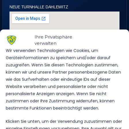
NEUE TURNHALLE DAHLEWITZ
Ihre Privatsphäre
verwalten
Wir verwenden Technologien wie Cookies, um
Geräteinformationen zu speichern und/oder darauf
zuzugreifen. Wenn Sie diesen Technologien zustimmen,
können wir und unsere Partner personenbezogene Daten
wie das Surfverhalten oder eindeutige IDs auf dieser
Website verarbeiten und personalisierte oder nicht
personalisierte Anzeigen anzeigen. Wenn Sie nicht
zustimmen oder Ihre Zustimmung widerrufen, können
bestimmte Funktionen beeinträchtigt werden.
Oberschule Herbert Tschäpe, 63, Bahnhofstraße,
Dahlewitz, Blankenfelde-Mahlow, Teltow-Fläming,
Klicken Sie unten, um der Verwendung zuzustimmen oder
Brandenburg, 15827, Deutschland
einzelne Einstellungen vorzunehmen. Ihre Auswahl gilt nur