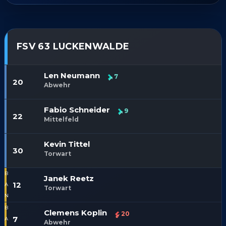
FSV 63 LUCKENWALDE
Len Neumann
7
20
Abwehr
Fabio Schneider
9
22
Mittelfeld
Kevin Tittel
30
Torwart
Janek Reetz
12
Torwart
Clemens Koplin
20
7
Abwehr