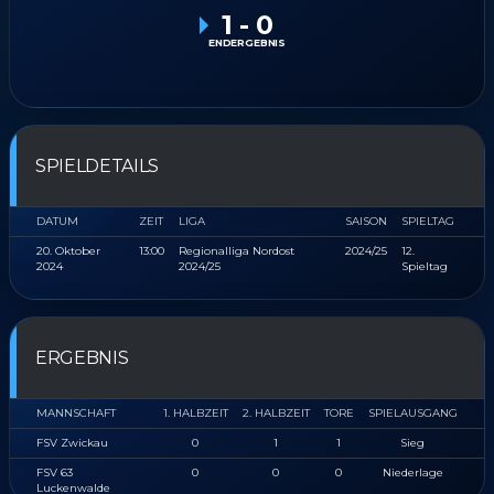
1
-
0
ENDERGEBNIS
SPIELDETAILS
DATUM
ZEIT
LIGA
SAISON
SPIELTAG
20. Oktober
13:00
Regionalliga Nordost
2024/25
12.
2024
2024/25
Spieltag
ERGEBNIS
MANNSCHAFT
1. HALBZEIT
2. HALBZEIT
TORE
SPIELAUSGANG
FSV Zwickau
0
1
1
Sieg
FSV 63
0
0
0
Niederlage
Luckenwalde