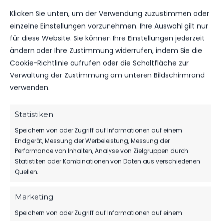
Klicken Sie unten, um der Verwendung zuzustimmen oder
ROTE KARTEN
1
0
einzelne Einstellungen vorzunehmen. Ihre Auswahl gilt nur
für diese Website. Sie können Ihre Einstellungen jederzeit
ändern oder Ihre Zustimmung widerrufen, indem Sie die
Cookie-Richtlinie aufrufen oder die Schaltfläche zur
Verwaltung der Zustimmung am unteren Bildschirmrand
DATUM
BEGEGNUNG
ERGEBNIS
WETTBEWE
verwenden.
SO.., 28.
Statistiken
FSV 63
JAN.
Regionalliga
Luckenwalde
2024
0:1
Nordost
Speichern von oder Zugriff auf Informationen auf einem
vs. FSV
2023/24
13:00
Endgerät, Messung der Werbeleistung, Messung der
Zwickau
Uhr
Performance von Inhalten, Analyse von Zielgruppen durch
Statistiken oder Kombinationen von Daten aus verschiedenen
Quellen.
FR.., 04.
FSV
AUG.
Regionalliga
Zwickau
2023
2:0
Nordost
vs. FSV 63
Marketing
2023/24
19:00
Luckenwalde
Uhr
Speichern von oder Zugriff auf Informationen auf einem