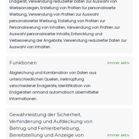
Endgerät, Verwendung reduzierter Daten zur Auswahl von
Werbeanzeigen, Erstellung von Profilen für personalisierte
SPIELZEIT
Werbung, Verwendung von Profilen zur Auswahl
personalisierter Werbung, Erstellung von Profilen zur
Personalisierung von Inhalten, Verwendung von Profilen zur
KO
Auswahl personalisierter Inhalte, Entwicklung und
Verbesserung der Angebote, Verwendung reduzierter Daten zur
Auswahl von Inhalten.
52'
Spieler
Funktionen
Immer aktiv
73'
Spieler
Abgleichung und Kombination von Daten aus
unterschiedlichen Quellen, Verknüpfung
73'
Spieler
verschiedener Endgeräte, Identifikation von
Endgeräten anhand automatisch übermittelter
73'
Spieler
Informationen.
83'
7. Clemens Koplin
Gewährleistung der Sicherheit,
Verhinderung und Aufdeckung von
83'
Spieler
Betrug und Fehlerbehebung,
90+
Bereitstellung und Anzeige von
Spieler
Immer aktiv