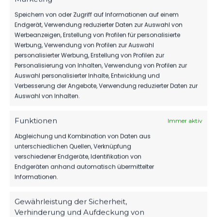
SA.., 12.
FSV Union
OKT.
Fürstenwalde
Speichern von oder Zugriff auf Informationen auf einem
Landesliga
2024
1:4
vs. FSV 63
B-Jugend
Endgerät, Verwendung reduzierter Daten zur Auswahl von
Luckenwalde
11:00
Werbeanzeigen, Erstellung von Profilen für personalisierte
B-Jugend
Uhr
Werbung, Verwendung von Profilen zur Auswahl
personalisierter Werbung, Erstellung von Profilen zur
SA.., 20.
FSV Union
Personalisierung von Inhalten, Verwendung von Profilen zur
APR.
Fürstenwalde
Auswahl personalisierter Inhalte, Entwicklung und
Landesliga
2024
3:2
vs. FSV 63
Verbesserung der Angebote, Verwendung reduzierter Daten zur
B-Jugend
Luckenwalde
10:30
Auswahl von Inhalten.
B-Jugend
Uhr
Funktionen
Immer aktiv
SO.., 08.
FSV 63
OKT.
Luckenwalde
Abgleichung und Kombination von Daten aus
Landesliga
2023
1:0
B-Jugend
unterschiedlichen Quellen, Verknüpfung
B-Jugend
vs. FSV Union
11:00
verschiedener Endgeräte, Identifikation von
Fürstenwalde
Uhr
Endgeräten anhand automatisch übermittelter
Informationen.
FSV 63
SA.., 13.
Luckenwalde
Gewährleistung der Sicherheit,
MAI 2023
Landesliga
4:1
B-Jugend
B-Jugend
Verhinderung und Aufdeckung von
11:00
vs. FSV Union