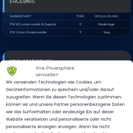
ERGEBNIS
MANNSCHAFT
TORE
SPIELAUSGANG
FSV 63 Luckenwalde B-Jugend
0
Niederlage
FSV Union Fürstenwalde
3
Sieg
SPIELSTATISTIKEN
Ihre Privatsphäre
verwalten
Wir verwenden Technologien wie Cookies, um
Geräteinformationen zu speichern und/oder darauf
FSV 63 LUCKENWALDE B-JUGEND
zuzugreifen. Wenn Sie diesen Technologien zustimmen,
können wir und unsere Partner personenbezogene Daten
VS.
wie das Surfverhalten oder eindeutige IDs auf dieser
Website verarbeiten und personalisierte oder nicht
FSV UNION FÜRSTENWALDE
personalisierte Anzeigen anzeigen. Wenn Sie nicht