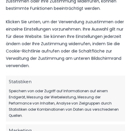
zustimmen oder Ihre Zustimmung widerrufen, können
bestimmte Funktionen beeinträchtigt werden.
TORE
0
0
Klicken Sie unten, um der Verwendung zuzustimmen oder
GELBE KARTEN
0
0
einzelne Einstellungen vorzunehmen. Ihre Auswahl gilt nur
für diese Website. Sie können Ihre Einstellungen jederzeit
ROTE KARTEN
0
0
ändern oder Ihre Zustimmung widerrufen, indem Sie die
Cookie-Richtlinie aufrufen oder die Schaltfläche zur
Verwaltung der Zustimmung am unteren Bildschirmrand
verwenden.
DATUM
BEGEGNUNG
ERGEBNIS
WETTBEWE
Statistiken
Speichern von oder Zugriff auf Informationen auf einem
SA.., 12.
FSV 63
Endgerät, Messung der Werbeleistung, Messung der
APR.
Luckenwalde
Landesliga
Performance von Inhalten, Analyse von Zielgruppen durch
2025
6:4
B-Jugend
B-Jugend
Statistiken oder Kombinationen von Daten aus verschiedenen
vs. FSV Union
11:30
Quellen.
Fürstenwalde
Uhr
Marketing