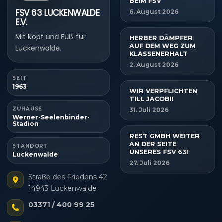
BEIM FSV
FSV 63 LUCKENWALDE
6. August 2026
E.V.
Mit Kopf und Fuß für
HERBER DÄMPFER
AUF DEM WEG ZUM
Luckenwalde.
KLASSENERHALT
2. August 2026
SEIT
1963
WIR VERPFLICHTEN
TILL JACOBI!
ZUHAUSE
31. Juli 2026
Werner-Seelenbinder-
Stadion
REST GMBH WEITER
AN DER SEITE
STANDORT
UNSERES FSV 63!
Luckenwalde
27. Juli 2026
Straße des Friedens 42
14943 Luckenwalde
03371 / 400 99 25