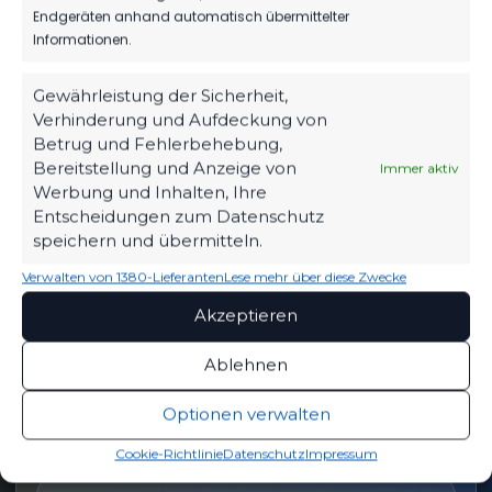
Endgeräten anhand automatisch übermittelter
Informationen.
OFFIZIELLE VEREINSSEITE
Gewährleistung der Sicherheit,
DEIN HEIMSPIEL. DEIN FSV.
Verhinderung und Aufdeckung von
Betrug und Fehlerbehebung,
Tickets, Spielplan, News und Vereinsinfos – alles
Bereitstellung und Anzeige von
Immer aktiv
kompakt auf einen Blick.
Werbung und Inhalten, Ihre
Entscheidungen zum Datenschutz
speichern und übermitteln.
TICKETS
Verwalten von 1380-Lieferanten
Lese mehr über diese Zwecke
Eintrittspreise & Spieltag
Akzeptieren
Ablehnen
SPIELPLAN
Optionen verwalten
Nächste Partien ansehen
Cookie-Richtlinie
Datenschutz
Impressum