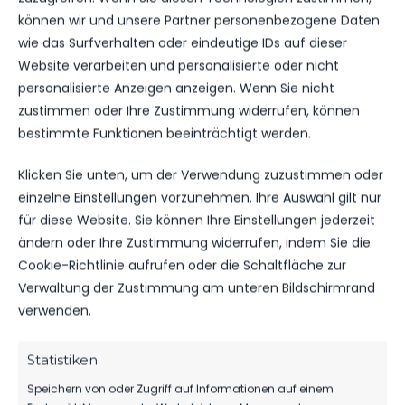
können wir und unsere Partner personenbezogene Daten
Str. des Friedens 42, 14943 Luckenwalde, Deutschland
wie das Surfverhalten oder eindeutige IDs auf dieser
Website verarbeiten und personalisierte oder nicht
personalisierte Anzeigen anzeigen. Wenn Sie nicht
ERGEBNIS
zustimmen oder Ihre Zustimmung widerrufen, können
bestimmte Funktionen beeinträchtigt werden.
MANNSCHAFT
TORE
SPIELAUSGANG
Klicken Sie unten, um der Verwendung zuzustimmen oder
FSV 63 Luckenwalde F2-Jugend
6
Sieg
einzelne Einstellungen vorzunehmen. Ihre Auswahl gilt nur
SV Grün-Weiß Union Bestensee
2
Niederlage
für diese Website. Sie können Ihre Einstellungen jederzeit
ändern oder Ihre Zustimmung widerrufen, indem Sie die
DATUM
BEGEGNUNG
ERGEBNIS
WETTBEWE
Cookie-Richtlinie aufrufen oder die Schaltfläche zur
Verwaltung der Zustimmung am unteren Bildschirmrand
Für diese Auswahl wurden keine Spiele gefunden.
verwenden.
Statistiken
ÄHNLICHE BEITRÄGE
Speichern von oder Zugriff auf Informationen auf einem
SV Grün-Weiß Union
SV Grün-Weiß Union