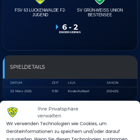
FSV 63 LUCKENWALDE F2-
SV GRÜN-WEISS UNION B
JUGEND
ESTENSEE
6
-
2
ENDERGEBNIS
SPIELDETAILS
DATUM
ZEIT
LIGA
SAISON
23. März 2025
11:30
Kinderfußball
2024/25
Ihre Privatsphäre
verwalten
STADION
Wir verwenden Technologien wie Cookies, um
Geräteinformationen zu speichern und/oder darauf
WERNER-SEELENBINDER STADION KUNSTRASEN
zuzugreifen. Wenn Sie diesen Technologien zustimmen,