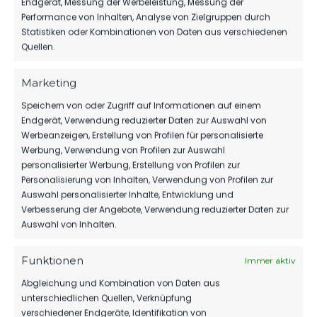
Endgerät, Messung der Werbeleistung, Messung der
Bestensee vs FSV 63
Bestensee vs FSV 63
Performance von Inhalten, Analyse von Zielgruppen durch
Luckenwalde E1-Jugend
Luckenwalde F1-Jugend
Statistiken oder Kombinationen von Daten aus verschiedenen
17. Mai 2025
29. November 2025
Quellen.
Ähnlicher Beitrag
Ähnlicher Beitrag
SV Grün-Weiß Union
Marketing
Bestensee vs FSV 63
Speichern von oder Zugriff auf Informationen auf einem
Luckenwalde D3-Jugend
Endgerät, Verwendung reduzierter Daten zur Auswahl von
15. Oktober 2023
Ähnlicher Beitrag
Werbeanzeigen, Erstellung von Profilen für personalisierte
Werbung, Verwendung von Profilen zur Auswahl
personalisierter Werbung, Erstellung von Profilen zur
Personalisierung von Inhalten, Verwendung von Profilen zur
Auswahl personalisierter Inhalte, Entwicklung und
Verbesserung der Angebote, Verwendung reduzierter Daten zur
Auswahl von Inhalten.
Funktionen
Immer aktiv
Abgleichung und Kombination von Daten aus
unterschiedlichen Quellen, Verknüpfung
verschiedener Endgeräte, Identifikation von