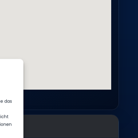
ie das
icht
ionen