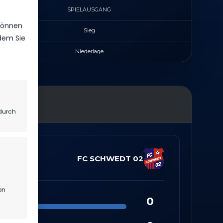
SPIELAUSGANG
 können
Sieg
ndem Sie
Niederlage
durch
FC SCHWEDT 02
on
0