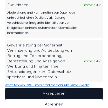
DI.., 03.
Luckenwalde
Funktionen
OKT.
A-Jugend
Immer aktiv
Brandenburg
2023
5:2
vs. RSV
Pokal A
Abgleichung und Kombination von Daten aus
Eintracht
Jugend
10:30
unterschiedlichen Quellen, Verknüpfung
1949
Uhr
Teltow
verschiedener Endgeräte, Identifikation von
Endgeräten anhand automatisch übermittelter
Informationen.
ÄHNLICHE BEITRÄGE
Gewährleistung der Sicherheit,
RSV Eintracht 1949 Teltow
RSV Eintracht 1949 Teltow
Verhinderung und Aufdeckung von
vs FSV 63 Luckenwalde A-
vs FSV 63 Luckenwalde A-
Betrug und Fehlerbehebung,
Jugend
Jugend
Bereitstellung und Anzeige von
Immer aktiv
19. November 2023
7. September 2024
Werbung und Inhalten, Ihre
Ähnlicher Beitrag
Ähnlicher Beitrag
Entscheidungen zum Datenschutz
FSV 63 Luckenwalde A-
speichern und übermitteln.
Jugend vs RSV Eintracht
1949 Teltow
Verwalten von 1380-Lieferanten
Lese mehr über diese Zwecke
3. Oktober 2023
Akzeptieren
Ähnlicher Beitrag
Ablehnen