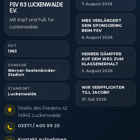
FSV 63 LUCKENWALDE
7. August 2026
E.V.
Mit Kopf und Fuß für
MBS VERLÄNGERT
SEIN SPONSORING
Luckenwalde.
BEIM FSV
6. August 2026
SEIT
1963
HERBER DÄMPFER
AUF DEM WEG ZUM
KLASSENERHALT
ZUHAUSE
Werner-Seelenbinder-
2. August 2026
Stadion
WIR VERPFLICHTEN
STANDORT
TILL JACOBI!
Luckenwalde
31. Juli 2026
Straße des Friedens 42
14943 Luckenwalde
03371 / 400 99 25
Kontakt aufnehmen