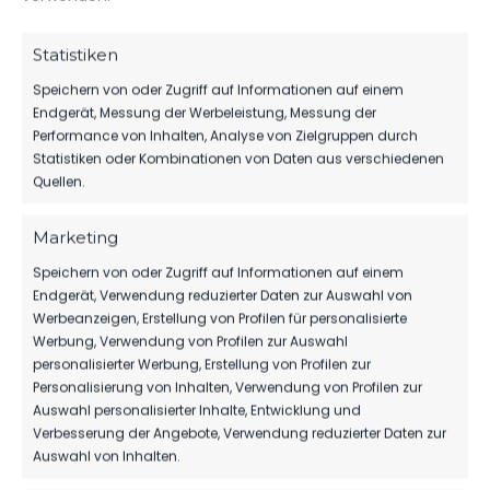
vs. FSV 63
12:00
Luckenwalde
Uhr
Statistiken
A-Jugend
Speichern von oder Zugriff auf Informationen auf einem
Endgerät, Messung der Werbeleistung, Messung der
FSV 63
Performance von Inhalten, Analyse von Zielgruppen durch
Luckenwalde
SA.., 25.
A-Jugend
Statistiken oder Kombinationen von Daten aus verschiedenen
MAI 2024
3:3
vs. RSV
Landesliga
Quellen.
11:00
Eintracht
Uhr
1949
Teltow
Marketing
Speichern von oder Zugriff auf Informationen auf einem
RSV
Endgerät, Verwendung reduzierter Daten zur Auswahl von
SO.., 19.
Eintracht
Werbeanzeigen, Erstellung von Profilen für personalisierte
NOV.
1949
Werbung, Verwendung von Profilen zur Auswahl
2023
1:2
Teltow
Landesliga
personalisierter Werbung, Erstellung von Profilen zur
vs. FSV 63
14:00
Personalisierung von Inhalten, Verwendung von Profilen zur
Luckenwalde
Uhr
Auswahl personalisierter Inhalte, Entwicklung und
A-Jugend
Verbesserung der Angebote, Verwendung reduzierter Daten zur
Auswahl von Inhalten.
FSV 63