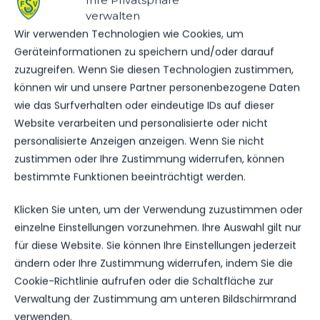
ERGEBNIS
verwalten
Wir verwenden Technologien wie Cookies, um
MANNSCHAFT
TORE
SPIELAUSGANG
Geräteinformationen zu speichern und/oder darauf
FSV 63 Luckenwalde A-Jugend
1
Sieg
zuzugreifen. Wenn Sie diesen Technologien zustimmen,
RSV Eintracht 1949 Teltow
0
Niederlage
können wir und unsere Partner personenbezogene Daten
wie das Surfverhalten oder eindeutige IDs auf dieser
Website verarbeiten und personalisierte oder nicht
DATUM
BEGEGNUNG
ERGEBNIS
WETTBEWE
personalisierte Anzeigen anzeigen. Wenn Sie nicht
zustimmen oder Ihre Zustimmung widerrufen, können
FSV 63
bestimmte Funktionen beeinträchtigt werden.
SA.., 08.
Luckenwalde
MÄRZ
A-Jugend
2025
1:3
vs. RSV
Verbandsliga
Klicken Sie unten, um der Verwendung zuzustimmen oder
Eintracht
11:00
einzelne Einstellungen vorzunehmen. Ihre Auswahl gilt nur
1949
Uhr
Teltow
für diese Website. Sie können Ihre Einstellungen jederzeit
ändern oder Ihre Zustimmung widerrufen, indem Sie die
RSV
Cookie-Richtlinie aufrufen oder die Schaltfläche zur
SA.., 07.
Eintracht
Verwaltung der Zustimmung am unteren Bildschirmrand
SEP.
1949
verwenden.
2024
2:1
Teltow
Verbandsliga