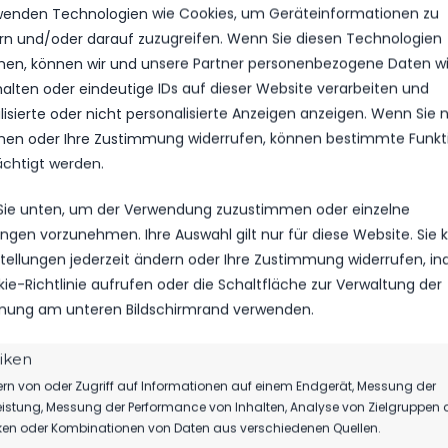
14
wenden Technologien wie Cookies, um Geräteinformationen zu
rn und/oder darauf zuzugreifen. Wenn Sie diesen Technologien
en, können wir und unsere Partner personenbezogene Daten w
halten oder eindeutige IDs auf dieser Website verarbeiten und
isierte oder nicht personalisierte Anzeigen anzeigen. Wenn Sie n
en oder Ihre Zustimmung widerrufen, können bestimmte Funkt
ächtigt werden.
 Sie unten, um der Verwendung zuzustimmen oder einzelne
VS.
lungen vorzunehmen. Ihre Auswahl gilt nur für diese Website. Sie
nstellungen jederzeit ändern oder Ihre Zustimmung widerrufen, i
kie-Richtlinie aufrufen oder die Schaltfläche zur Verwaltung der
TORE
ung am unteren Bildschirmrand verwenden.
GELBE KARTEN
tiken
rn von oder Zugriff auf Informationen auf einem Endgerät, Messung der
ROTE KARTEN
istung, Messung der Performance von Inhalten, Analyse von Zielgruppen 
iken oder Kombinationen von Daten aus verschiedenen Quellen.