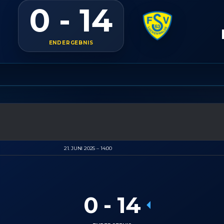
0 - 14
ENDERGEBNIS
21. JUNI 2025
14:00
0
-
14