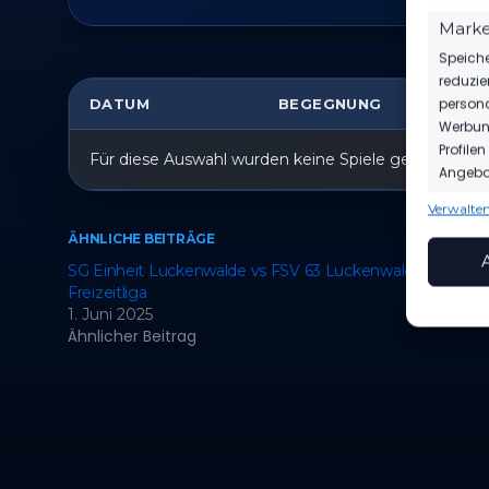
Marke
Speiche
reduzie
persona
DATUM
BEGEGNUNG
ER
Werbung
Profile
Für diese Auswahl wurden keine Spiele gefunden.
Angebot
Verwalten
Funkt
ÄHNLICHE BEITRÄGE
Abgleic
SG Einheit Luckenwalde vs FSV 63 Luckenwalde
Verknüp
Freizeitliga
anhand 
1. Juni 2025
Ähnlicher Beitrag
Gewäh
Aufde
Berei
Ihre 
überm