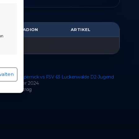
STADION
ARTIKEL
on
r aktiv
walten
 Einheit Zepernick vs FSV 63 Luckenwalde D2-Jugend
4. September 2024
nlicher Beitrag
r aktiv