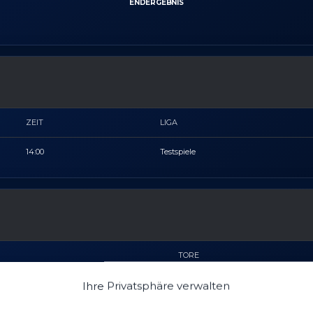
ENDERGEBNIS
ZEIT
LIGA
14:00
Testspiele
TORE
Ihre Privatsphäre verwalten
0