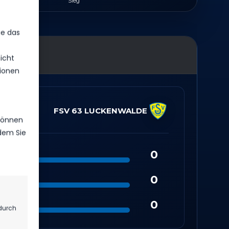
Sieg
ie das
icht
ionen
FSV 63 LUCKENWALDE
 können
ndem Sie
0
0
0
durch