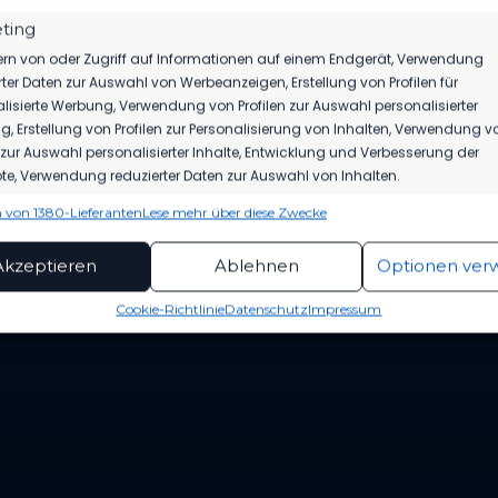
ting
rn von oder Zugriff auf Informationen auf einem Endgerät, Verwendung
rter Daten zur Auswahl von Werbeanzeigen, Erstellung von Profilen für
lisierte Werbung, Verwendung von Profilen zur Auswahl personalisierter
GEBNIS
WETTBEWERB
SAISON
, Erstellung von Profilen zur Personalisierung von Inhalten, Verwendung v
n zur Auswahl personalisierter Inhalte, Entwicklung und Verbesserung der
e, Verwendung reduzierter Daten zur Auswahl von Inhalten.
 von 1380-Lieferanten
Lese mehr über diese Zwecke
ionen
Imme
hung und Kombination von Daten aus unterschiedlichen Quellen,
Akzeptieren
Ablehnen
Optionen ver
TSG Einheit Bernau vs FSV 63 Luckenwalde
SG
fung verschiedener Endgeräte, Identifikation von Endgeräten
12. April 2023
1
automatisch übermittelter Informationen.
Cookie-Richtlinie
Datenschutz
Impressum
Ähnlicher Beitrag
Äh
rleistung der Sicherheit, Verhinderung und
ckung von Betrug und Fehlerbehebung,
tstellung und Anzeige von Werbung und Inhalten,
Imme
Entscheidungen zum Datenschutz speichern und
itteln.