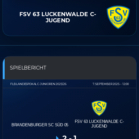
FSV 63 LUCKENWALDE C-
JUGEND
SPIELBERICHT
FLB LANDESPOKAL C-JUNIOREN 2025/26
7. SEPTEMBER 2025
12:00
FSV 63 LUCKENWALDE C-
BRANDENBURGER SC SÜD 05
JUGEND
2
-
1