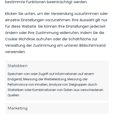
bestimmte Funktionen beeinträchtigt werden.
DATUM
BEGEGNUNG
ERGEBNIS
WETTBEWE
Klicken Sie unten, um der Verwendung zuzustimmen oder
Für diese Auswahl wurden keine Spiele gefunden.
einzelne Einstellungen vorzunehmen. Ihre Auswahl gilt nur
für diese Website. Sie können Ihre Einstellungen jederzeit
ändern oder Ihre Zustimmung widerrufen, indem Sie die
ÄHNLICHE BEITRÄGE
Cookie-Richtlinie aufrufen oder die Schaltfläche zur
Brandenburger SC Süd 05
Brandenburger SC Süd 05
Verwaltung der Zustimmung am unteren Bildschirmrand
vs FSV 63 Luckenwalde A-
vs FSV 63 Luckenwalde D1-
verwenden.
Jugend
Jugend
13. April 2025
28. Mai 2025
Ähnlicher Beitrag
Ähnlicher Beitrag
Statistiken
FSV 63 Luckenwalde A-
Speichern von oder Zugriff auf Informationen auf einem
Jugend vs Brandenburger
Endgerät, Messung der Werbeleistung, Messung der
SC Süd 05
Performance von Inhalten, Analyse von Zielgruppen durch
20. Oktober 2024
Statistiken oder Kombinationen von Daten aus verschiedenen
Ähnlicher Beitrag
Quellen.
Marketing