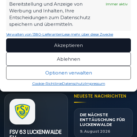
Bereitstellung und Anzeige von
Immer aktiv
Werbung und Inhalten, Ihre
Entscheidungen zum Datenschutz
SPIELPLAN
speichern und übermitteln.
Nächste Partien ansehen
Verwalten von 1380-Lieferanten
Lese mehr über diese Zwecke
Akzeptieren
Ablehnen
PARTNER WERDEN
Sponsoring & Netzwerk
Optionen verwalten
Cookie-Richtlinie
Datenschutz
Impressum
NEUESTE NACHRICHTEN
DIE NÄCHSTE
ENTTÄUSCHUNG FÜR
LUCKENWALDE
FSV 63 LUCKENWALDE
9. August 2026