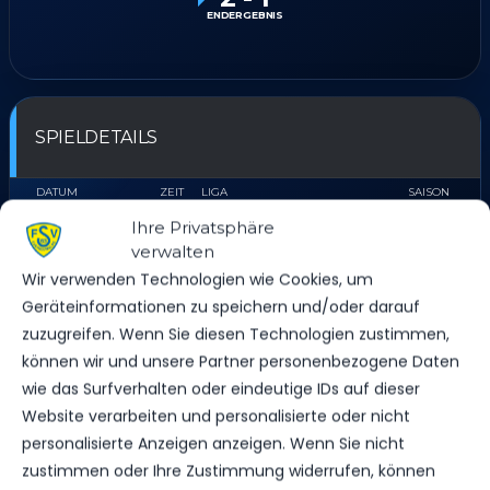
ENDERGEBNIS
SPIELDETAILS
DATUM
ZEIT
LIGA
SAISON
7. September 2025
12:00
FLB LANDESPOKAL C-JUNIOREN
2025/26
Ihre Privatsphäre
verwalten
Wir verwenden Technologien wie Cookies, um
Geräteinformationen zu speichern und/oder darauf
ERGEBNIS
zuzugreifen. Wenn Sie diesen Technologien zustimmen,
können wir und unsere Partner personenbezogene Daten
MANNSCHAFT
TORE
SPIELAUSGANG
wie das Surfverhalten oder eindeutige IDs auf dieser
Brandenburger SC Süd 05
2
Sieg
Website verarbeiten und personalisierte oder nicht
FSV 63 Luckenwalde C-Jugend
1
Niederlage
personalisierte Anzeigen anzeigen. Wenn Sie nicht
zustimmen oder Ihre Zustimmung widerrufen, können