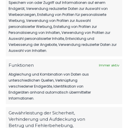
Speichern von oder Zugriff auf Informationen auf einem
Endgerät, Verwendung reduzierter Daten zur Auswahl von
Werbeanzeigen, Erstellung von Profilen für personalisierte
Werbung, Verwendung von Profilen zur Auswahl
personalisierter Werbung, Erstellung von Profilen zur
Personalisierung von Inhalten, Verwendung von Profilen zur
Auswahl personalisierter Inhalte, Entwicklung und
Verbesserung der Angebote, Verwendung reduzierter Daten zur
Auswahl von Inhalten.
Funktionen
Immer aktiv
OFFIZIELLE VEREINSSEITE
Abgleichung und Kombination von Daten aus
DEIN HEIMSPIEL. DEIN FSV.
unterschiedlichen Quellen, Verknüpfung
verschiedener Endgeräte, Identifikation von
Tickets, Spielplan, News und Vereinsinfos – alles
Endgeräten anhand automatisch übermittelter
kompakt auf einen Blick.
Informationen.
Gewährleistung der Sicherheit,
TICKETS
Verhinderung und Aufdeckung von
Eintrittspreise & Spieltag
Betrug und Fehlerbehebung,