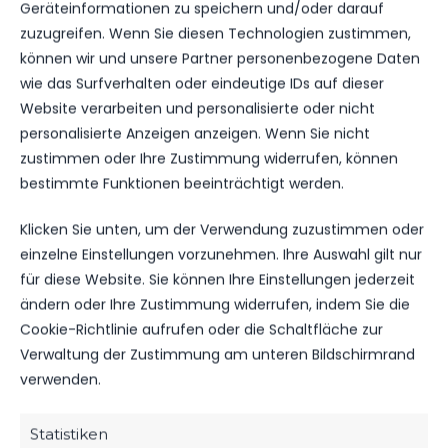
Geräteinformationen zu speichern und/oder darauf
zuzugreifen. Wenn Sie diesen Technologien zustimmen,
Wann:
06.12.2023 um 18:00 Uhr
können wir und unsere Partner personenbezogene Daten
Wo:
großer Saal des Sportlertreffs im Werner-
wie das Surfverhalten oder eindeutige IDs auf dieser
Seelenbinder-Stadion
Website verarbeiten und personalisierte oder nicht
personalisierte Anzeigen anzeigen. Wenn Sie nicht
Der Vorstand
zustimmen oder Ihre Zustimmung widerrufen, können
bestimmte Funktionen beeinträchtigt werden.
Klicken Sie unten, um der Verwendung zuzustimmen oder
einzelne Einstellungen vorzunehmen. Ihre Auswahl gilt nur
für diese Website. Sie können Ihre Einstellungen jederzeit
VORHERIGER BEITRAG
ändern oder Ihre Zustimmung widerrufen, indem Sie die
ZU GAST BEI VIKTORIANERN
Cookie-Richtlinie aufrufen oder die Schaltfläche zur
AUS BERLIN
Verwaltung der Zustimmung am unteren Bildschirmrand
verwenden.
Statistiken
NÄCHSTER BEITRAG