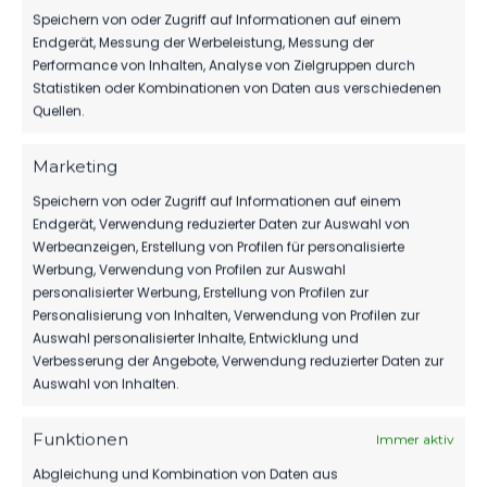
Speichern von oder Zugriff auf Informationen auf einem
LUCKENWALDER
Endgerät, Messung der Werbeleistung, Messung der
UNACHTSAMKEITEN VON
Performance von Inhalten, Analyse von Zielgruppen durch
VIKTORIA BESTRAFT
Statistiken oder Kombinationen von Daten aus verschiedenen
Quellen.
Marketing
WEITERE MELDUNGEN
Speichern von oder Zugriff auf Informationen auf einem
DAS KÖNNTE DICH
Endgerät, Verwendung reduzierter Daten zur Auswahl von
Werbeanzeigen, Erstellung von Profilen für personalisierte
AUCH INTERESSIEREN.
Werbung, Verwendung von Profilen zur Auswahl
personalisierter Werbung, Erstellung von Profilen zur
Personalisierung von Inhalten, Verwendung von Profilen zur
Auswahl personalisierter Inhalte, Entwicklung und
Verbesserung der Angebote, Verwendung reduzierter Daten zur
SPONSOREN
Auswahl von Inhalten.
MBS VERLÄNGERT SEIN SPONSORING
BEIM FSV
Funktionen
Immer aktiv
64
06. Aug. 2026
Abgleichung und Kombination von Daten aus