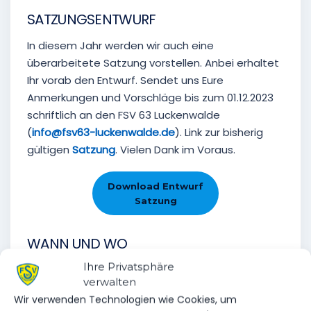
SATZUNGSENTWURF
In diesem Jahr werden wir auch eine
überarbeitete Satzung vorstellen. Anbei erhaltet
Ihr vorab den Entwurf. Sendet uns Eure
Anmerkungen und Vorschläge bis zum 01.12.2023
schriftlich an den FSV 63 Luckenwalde
(
info@fsv63-luckenwalde.de
). Link zur bisherig
gültigen
Satzung
. Vielen Dank im Voraus.
Download Entwurf
Satzung
WANN UND WO
Ihre Privatsphäre
Der Vorstand würde sich sehr freuen, wenn Ihr
verwalten
zahlreich zur Mitgliederversammlung erscheinen
Wir verwenden Technologien wie Cookies, um
würdet!