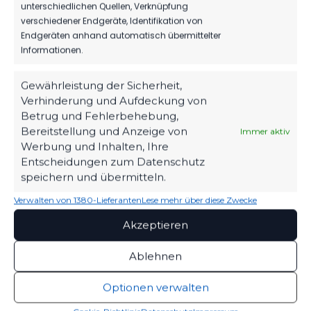
unterschiedlichen Quellen, Verknüpfung
verschiedener Endgeräte, Identifikation von
Endgeräten anhand automatisch übermittelter
1.MÄNNER
Informationen.
WIR VERPFLICHTEN TILL JACOBI!
Gewährleistung der Sicherheit,
160
31. Juli 2026
Verhinderung und Aufdeckung von
Betrug und Fehlerbehebung,
Bereitstellung und Anzeige von
Immer aktiv
SPONSOREN
Werbung und Inhalten, Ihre
Entscheidungen zum Datenschutz
REST GMBH WEITER AN DER SEITE
speichern und übermitteln.
UNSERES FSV 63!
Verwalten von 1380-Lieferanten
Lese mehr über diese Zwecke
116
27. Juli 2026
Akzeptieren
Ablehnen
Optionen verwalten