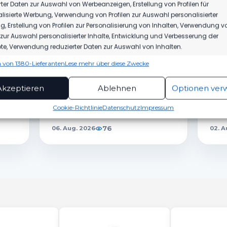
rter Daten zur Auswahl von Werbeanzeigen, Erstellung von Profilen für
lisierte Werbung, Verwendung von Profilen zur Auswahl personalisierter
, Erstellung von Profilen zur Personalisierung von Inhalten, Verwendung v
n zur Auswahl personalisierter Inhalte, Entwicklung und Verbesserung der
DICH AUCH INTERESSIEREN
e, Verwendung reduzierter Daten zur Auswahl von Inhalten.
 von 1380-Lieferanten
Lese mehr über diese Zwecke
ionen
Imme
hung und Kombination von Daten aus unterschiedlichen Quellen,
Akzeptieren
Ablehnen
Optionen ver
SPONSOREN
1.M
fung verschiedener Endgeräte, Identifikation von Endgeräten
automatisch übermittelter Informationen.
MBS VERLÄNGERT SEIN
HER
Cookie-Richtlinie
Datenschutz
Impressum
SPONSORING BEIM FSV
WEG
rleistung der Sicherheit, Verhinderung und
76
06. Aug. 2026
02. A
ckung von Betrug und Fehlerbehebung,
tstellung und Anzeige von Werbung und Inhalten,
Imme
Entscheidungen zum Datenschutz speichern und
itteln.