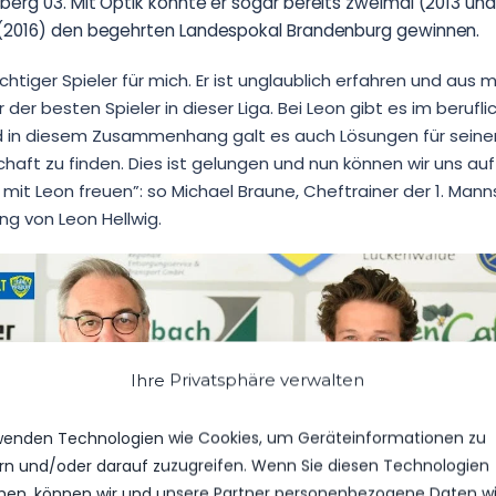
erg 03. Mit Optik konnte er sogar bereits zweimal (2013 und
(2016) den begehrten Landespokal Brandenburg gewinnen.
ichtiger Spieler für mich. Er ist unglaublich erfahren und aus 
r der besten Spieler in dieser Liga. Bei Leon gibt es im beruf
in diesem Zusammenhang galt es auch Lösungen für seinen 
aft zu finden. Dies ist gelungen und nun können wir uns auf
it Leon freuen”: so Michael Braune, Cheftrainer der 1. Mann
ng von Leon Hellwig.
Ihre Privatsphäre verwalten
Klicke auf "Ich stimme zu", um zu
wenden Technologien wie Cookies, um Geräteinformationen zu
aktivieren
rn und/oder darauf zuzugreifen. Wenn Sie diesen Technologien
Cookie-Richtlinie
en, können wir und unsere Partner personenbezogene Daten w