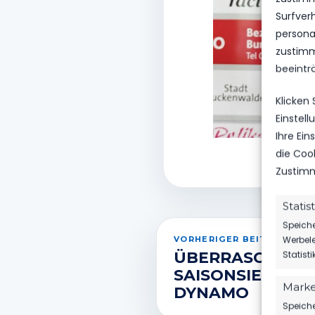
Surfver
personal
zustimm
beeintr
Klicken
Einstel
Ihre Ei
die Coo
Zustimm
Statis
Speiche
Werbele
VORHERIGER BEITRAG
ÜBERRASCHEND
Statist
SAISONSIEG GEG
Marke
DYNAMO
Speiche