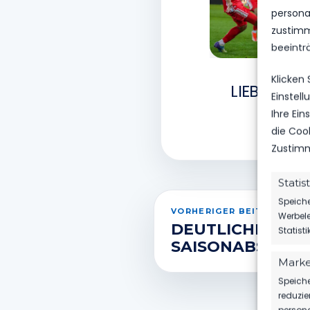
personal
zustimm
beeintr
Klicken
LIEBER RÜ
Einstel
Ihre Ei
die Coo
Zustimm
Statis
Speiche
VORHERIGER BEITRAG
Werbele
DEUTLICHER HE
Statist
SAISONABSCHLU
Marke
Speiche
reduzie
persona