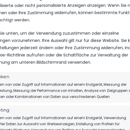
isierte oder nicht personalisierte Anzeigen anzeigen. Wenn Sie n
en oder Ihre Zustimmung widerrufen, können bestimmte Funkt
ächtigt werden.
 Sie unten, um der Verwendung zuzustimmen oder einzelne
HLE, WIR WÜNSCHEN DIR ALLES GUTE FÜR DI
lungen vorzunehmen. Ihre Auswahl gilt nur für diese Website. Sie
nstellungen jederzeit ändern oder Ihre Zustimmung widerrufen, i
kie-Richtlinie aufrufen oder die Schaltfläche zur Verwaltung der
ung am unteren Bildschirmrand verwenden.
tiken
rn von oder Zugriff auf Informationen auf einem Endgerät, Messung der
istung, Messung der Performance von Inhalten, Analyse von Zielgruppen 
IMSIEG ZUM
iken oder Kombinationen von Daten aus verschiedenen Quellen.
SS
ting
rn von oder Zugriff auf Informationen auf einem Endgerät, Verwendung
rter Daten zur Auswahl von Werbeanzeigen, Erstellung von Profilen für
lisierte Werbung, Verwendung von Profilen zur Auswahl personalisierter