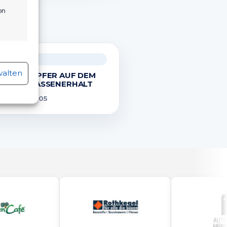
on
.
r aktiv
ÄNNER
walten
BER DÄMPFER AUF DEM
 ZUM KLASSENERHALT
205
ug. 2026
r aktiv