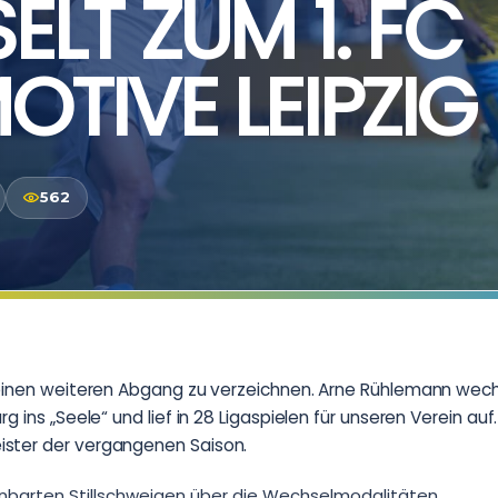
LT ZUM 1. FC
TIVE LEIPZIG
562
 einen weiteren Abgang zu verzeichnen. Arne Rühlemann wec
g ins „Seele“ und lief in 28 Ligaspielen für unseren Verein auf.
ster der vergangenen Saison.
inbarten Stillschweigen über die Wechselmodalitäten.