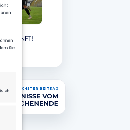
icht
ionen
E ZUKUNFT!
 können
ndem Sie
NÄCHSTER BEITRAG
durch
ERGEBNISSE VOM
WOCHENENDE