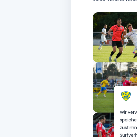
Wir ver
speiche
zustimm
Surfver