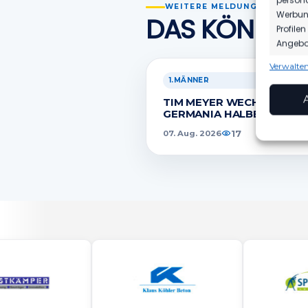
WEITERE MELDUNGEN
Werbung
DAS KÖNNTE 
Profile
Angebot
Verwalten
Funkt
1.MÄNNER
Abgleic
TIM MEYER WECHSELT ZU
Verknüp
GERMANIA HALBERSTADT
anhand 
17
07. Aug. 2026
Gewäh
Aufde
Berei
Ihre 
überm