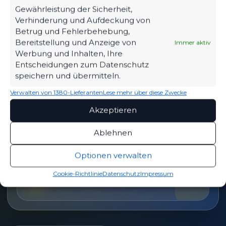
Tickets, Spielplan, News und Vereinsinfos – alles
Gewährleistung der Sicherheit,
kompakt auf einen Blick.
Verhinderung und Aufdeckung von
Betrug und Fehlerbehebung,
Bereitstellung und Anzeige von
Immer aktiv
TICKETS
Werbung und Inhalten, Ihre
Eintrittspreise & Spieltag
Entscheidungen zum Datenschutz
speichern und übermitteln.
Verwalten von 1380-Lieferanten
Lese mehr über diese Zwecke
Akzeptieren
SPIELPLAN
Nächste Partien ansehen
Ablehnen
Optionen verwalten
PARTNER WERDEN
Cookie-Richtlinie
Datenschutz
Impressum
Sponsoring & Netzwerk