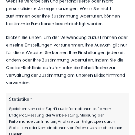
DAS KÖNNTE DICH
Website verarbeiten und personalisierte oder nicht
personalisierte Anzeigen anzeigen. Wenn Sie nicht
AUCH INTERESSIEREN.
zustimmen oder Ihre Zustimmung widerrufen, können
bestimmte Funktionen beeinträchtigt werden.
Klicken Sie unten, um der Verwendung zuzustimmen oder
1.MÄNNER
einzelne Einstellungen vorzunehmen. Ihre Auswahl gilt nur
TIM MEYER WECHSELT ZU GERMANIA
für diese Website. Sie können Ihre Einstellungen jederzeit
HALBERSTADT
ändern oder Ihre Zustimmung widerrufen, indem Sie die
75
07. Aug. 2026
Cookie-Richtlinie aufrufen oder die Schaltfläche zur
Verwaltung der Zustimmung am unteren Bildschirmrand
verwenden.
1.MÄNNER
Statistiken
HERBER DÄMPFER AUF DEM WEG ZUM
KLASSENERHALT
Speichern von oder Zugriff auf Informationen auf einem
212
02. Aug. 2026
Endgerät, Messung der Werbeleistung, Messung der
Performance von Inhalten, Analyse von Zielgruppen durch
Statistiken oder Kombinationen von Daten aus verschiedenen
Quellen.