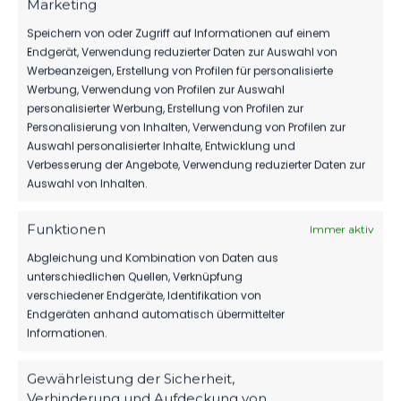
Marketing
Speichern von oder Zugriff auf Informationen auf einem
Endgerät, Verwendung reduzierter Daten zur Auswahl von
Werbeanzeigen, Erstellung von Profilen für personalisierte
Werbung, Verwendung von Profilen zur Auswahl
personalisierter Werbung, Erstellung von Profilen zur
Personalisierung von Inhalten, Verwendung von Profilen zur
Auswahl personalisierter Inhalte, Entwicklung und
Verbesserung der Angebote, Verwendung reduzierter Daten zur
Auswahl von Inhalten.
Funktionen
Immer aktiv
Abgleichung und Kombination von Daten aus
unterschiedlichen Quellen, Verknüpfung
OFFIZIELLE VEREINSSEITE
verschiedener Endgeräte, Identifikation von
DEIN HEIMSPIEL. DEIN FSV.
Endgeräten anhand automatisch übermittelter
Tickets, Spielplan, News und Vereinsinfos – alles
Informationen.
kompakt auf einen Blick.
Gewährleistung der Sicherheit,
Verhinderung und Aufdeckung von