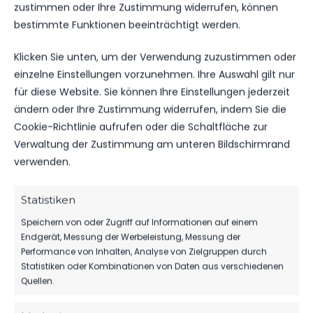
zustimmen oder Ihre Zustimmung widerrufen, können
DATUM
BEGEGNUNG
ERGEBNIS
WETTBEWE
bestimmte Funktionen beeinträchtigt werden.
FSV 63
SO.., 17.
Klicken Sie unten, um der Verwendung zuzustimmen oder
Luckenwalde
SEP.
D2-Jugend
einzelne Einstellungen vorzunehmen. Ihre Auswahl gilt nur
2023
1:2
Landesliga
vs. SV
für diese Website. Sie können Ihre Einstellungen jederzeit
10:00
Lausitz
Uhr
ändern oder Ihre Zustimmung widerrufen, indem Sie die
Forst
Cookie-Richtlinie aufrufen oder die Schaltfläche zur
Verwaltung der Zustimmung am unteren Bildschirmrand
verwenden.
ÄHNLICHE BEITRÄGE
FSV 63 Luckenwalde D2-
FSV 63 Luckenwalde D2-
Jugend vs SV Lausitz Forst
Jugend vs SV Lausitz Forst
Statistiken
17. September 2023
20. Januar 2024
Speichern von oder Zugriff auf Informationen auf einem
Ähnlicher Beitrag
Ähnlicher Beitrag
Endgerät, Messung der Werbeleistung, Messung der
SV Lausitz Forst vs FSV 63
Performance von Inhalten, Analyse von Zielgruppen durch
Luckenwalde D1-Jugend
Statistiken oder Kombinationen von Daten aus verschiedenen
31. August 2024
Quellen.
Ähnlicher Beitrag