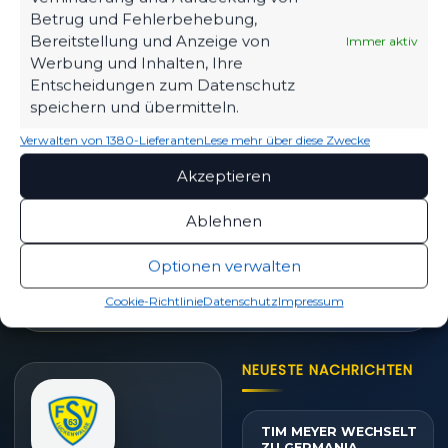
TICKETS
Betrug und Fehlerbehebung,
Eintrittspreise & Spieltag
Bereitstellung und Anzeige von
Immer aktiv
Werbung und Inhalten, Ihre
Entscheidungen zum Datenschutz
speichern und übermitteln.
SPIELPLAN
Verwalten von 1380-Lieferanten
Lese mehr über diese Zwecke
Nächste Partien ansehen
Akzeptieren
Ablehnen
PARTNER WERDEN
Optionen verwalten
Sponsoring & Netzwerk
Cookie-Richtlinie
Datenschutz
Impressum
NEUESTE NACHRICHTEN
TIM MEYER WECHSELT
ZU GERMANIA