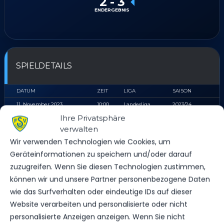
2
-
3
ENDERGEBNIS
SPIELDETAILS
DATUM
ZEIT
LIGA
SAISON
11. November 2023
10:00
Landesliga
2023/24
Ihre Privatsphäre
verwalten
Wir verwenden Technologien wie Cookies, um
ERGEBNIS
Geräteinformationen zu speichern und/oder darauf
zuzugreifen. Wenn Sie diesen Technologien zustimmen,
MANNSCHAFT
TORE
SPIELAUSGANG
können wir und unsere Partner personenbezogene Daten
SV Lausitz Forst
2
Niederlage
wie das Surfverhalten oder eindeutige IDs auf dieser
FSV 63 Luckenwalde D2-Jugend
3
Sieg
Website verarbeiten und personalisierte oder nicht
personalisierte Anzeigen anzeigen. Wenn Sie nicht