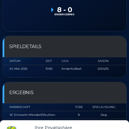
8
-
0
ENDERGEBNIS
SPIELDETAILS
DATUM
ZEIT
LIGA
SAISON
24. Mai 2025
10:00
Kinderfußball
2024/25
ERGEBNIS
MANNSCHAFT
TORE
SPIELAUSGANG
SC Eintracht Miersdorf/​Zeuthen
8
Sieg
FSV 63 Luckenwalde E2-Jugend
0
Niederlage
Ihre Privatsphäre