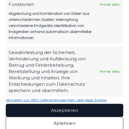
Funktionen
Immer aktiv
Abgleichung und Kombination von Daten aus
unterschiedlichen Quellen, Verknüpfung
verschiedener Endgeräte, Identifikation von
Endgeräten anhand automatisch übermittelter
Informationen.
Gewährleistung der Sicherheit,
Verhinderung und Aufdeckung von
Betrug und Fehlerbehebung,
Bereitstellung und Anzeige von
Immer aktiv
Werbung und Inhalten, Ihre
OFFIZIELLE VEREINSSEITE
Entscheidungen zum Datenschutz
DEIN HEIMSPIEL. DEIN FSV.
speichern und übermitteln.
Tickets, Spielplan, News und Vereinsinfos – alles
Verwalten von 1380-Lieferanten
Lese mehr über diese Zwecke
kompakt auf einen Blick.
Akzeptieren
Ablehnen
TICKETS