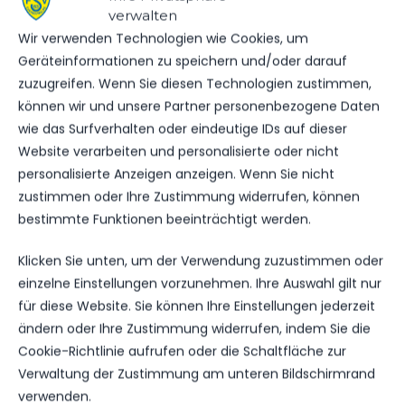
verwalten
Wir verwenden Technologien wie Cookies, um
DATUM
BEGEGNUNG
ERGEBNIS
WETTBEWE
Geräteinformationen zu speichern und/oder darauf
zuzugreifen. Wenn Sie diesen Technologien zustimmen,
SC
SA.., 29.
Eintracht
können wir und unsere Partner personenbezogene Daten
MÄRZ
Miersdorf/​
wie das Surfverhalten oder eindeutige IDs auf dieser
2025
6:4
Zeuthen
Kinderfußball
Website verarbeiten und personalisierte oder nicht
vs. FSV 63
10:00
Luckenwalde
Uhr
personalisierte Anzeigen anzeigen. Wenn Sie nicht
E2-Jugend
zustimmen oder Ihre Zustimmung widerrufen, können
bestimmte Funktionen beeinträchtigt werden.
SC
SA.., 05.
Eintracht
Klicken Sie unten, um der Verwendung zuzustimmen oder
OKT.
Miersdorf/​
einzelne Einstellungen vorzunehmen. Ihre Auswahl gilt nur
2024
5:3
Zeuthen
Kinderfußball
vs. FSV 63
10:00
für diese Website. Sie können Ihre Einstellungen jederzeit
Luckenwalde
Uhr
ändern oder Ihre Zustimmung widerrufen, indem Sie die
E2-Jugend
Cookie-Richtlinie aufrufen oder die Schaltfläche zur
Verwaltung der Zustimmung am unteren Bildschirmrand
FSV 63
verwenden.
SA.., 21.
Luckenwalde