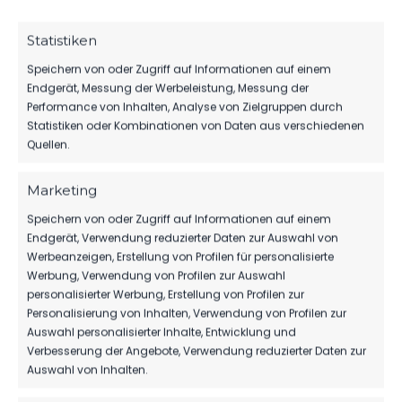
SEP.
E2-Jugend
2024
8:0
vs. SC
Kinderfußball
Statistiken
Eintracht
09:00
Miersdorf/​
Uhr
Speichern von oder Zugriff auf Informationen auf einem
Zeuthen
Endgerät, Messung der Werbeleistung, Messung der
Performance von Inhalten, Analyse von Zielgruppen durch
Statistiken oder Kombinationen von Daten aus verschiedenen
ÄHNLICHE BEITRÄGE
Quellen.
SC Eintracht Miersdorf/​
SC Eintracht Miersdorf/​
Zeuthen vs FSV 63
Zeuthen vs FSV 63
Marketing
Luckenwalde E2-Jugend
Luckenwalde E2-Jugend
Speichern von oder Zugriff auf Informationen auf einem
5. Oktober 2024
29. März 2025
Endgerät, Verwendung reduzierter Daten zur Auswahl von
Ähnlicher Beitrag
Ähnlicher Beitrag
Werbeanzeigen, Erstellung von Profilen für personalisierte
SC Eintracht Miersdorf/​
Werbung, Verwendung von Profilen zur Auswahl
Zeuthen vs FSV 63
personalisierter Werbung, Erstellung von Profilen zur
Luckenwalde E2-Jugend
Personalisierung von Inhalten, Verwendung von Profilen zur
5. November 2025
Auswahl personalisierter Inhalte, Entwicklung und
Ähnlicher Beitrag
Verbesserung der Angebote, Verwendung reduzierter Daten zur
Auswahl von Inhalten.