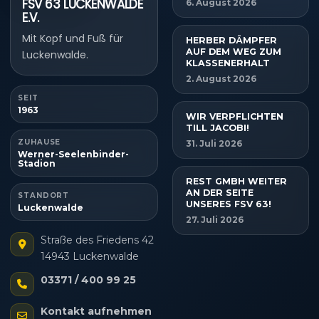
FSV 63 LUCKENWALDE
6. August 2026
E.V.
Mit Kopf und Fuß für
HERBER DÄMPFER
AUF DEM WEG ZUM
Luckenwalde.
KLASSENERHALT
2. August 2026
SEIT
1963
WIR VERPFLICHTEN
TILL JACOBI!
ZUHAUSE
31. Juli 2026
Werner-Seelenbinder-
Stadion
REST GMBH WEITER
AN DER SEITE
STANDORT
UNSERES FSV 63!
Luckenwalde
27. Juli 2026
Straße des Friedens 42
14943 Luckenwalde
03371 / 400 99 25
Kontakt aufnehmen