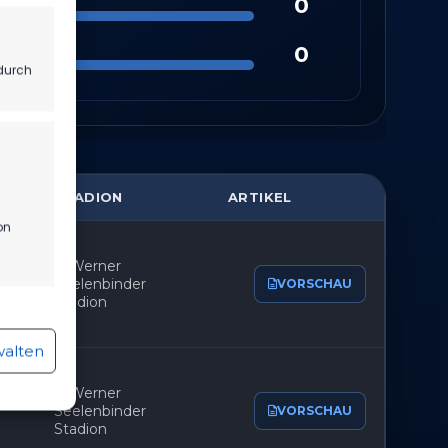
0
0
durch
STADION
ARTIKEL
on
Werner
Seelenbinder
VORSCHAU
Stadion
r aktiv
walten
Werner
Seelenbinder
VORSCHAU
Stadion