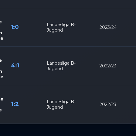
tstellung und Anzeige von Werbung und Inhalten,
Imme
Entscheidungen zum Datenschutz speichern und
itteln.
e
Landesliga B-
1:0
2023/24
Jugend
n
de
e
Landesliga B-
4:1
2022/23
Jugend
n
de
de
Landesliga B-
1:2
2022/23
Jugend
e