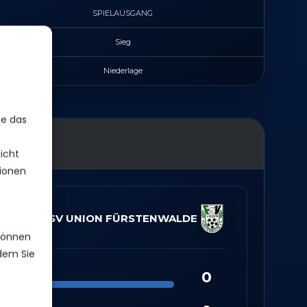
SPIELAUSGANG
Sieg
Niederlage
ie das
icht
ionen
FSV UNION FÜRSTENWALDE
 können
ndem Sie
0