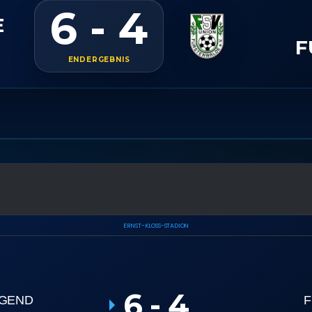
6 - 4
E
F
ENDERGEBNIS
ERNST-KLOSS-STADION
6
-
4
UGEND
F