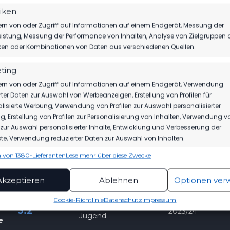
tiken
ROTE KARTEN
rn von oder Zugriff auf Informationen auf einem Endgerät, Messung der
istung, Messung der Performance von Inhalten, Analyse von Zielgruppen 
iken oder Kombinationen von Daten aus verschiedenen Quellen.
ting
rn von oder Zugriff auf Informationen auf einem Endgerät, Verwendung
rter Daten zur Auswahl von Werbeanzeigen, Erstellung von Profilen für
GEBNIS
WETTBEWERB
SAISON
lisierte Werbung, Verwendung von Profilen zur Auswahl personalisierter
, Erstellung von Profilen zur Personalisierung von Inhalten, Verwendung v
n zur Auswahl personalisierter Inhalte, Entwicklung und Verbesserung der
de
e, Verwendung reduzierter Daten zur Auswahl von Inhalten.
Landesliga B-
1:4
2024/25
Jugend
e
 von 1380-Lieferanten
Lese mehr über diese Zwecke
ionen
Imme
hung und Kombination von Daten aus unterschiedlichen Quellen,
Akzeptieren
Ablehnen
Optionen ver
fung verschiedener Endgeräte, Identifikation von Endgeräten
automatisch übermittelter Informationen.
Cookie-Richtlinie
Datenschutz
Impressum
de
Landesliga B-
3:2
2023/24
Jugend
e
rleistung der Sicherheit, Verhinderung und
ckung von Betrug und Fehlerbehebung,