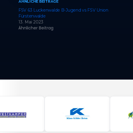
ÄHNLICHE BEITRÄGE
FSV 63 Luckenwalde B-Jugend vs FSV Union
Fürstenwalde
13. Mai 2023
Ähnlicher Beitrag