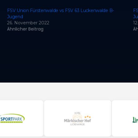
FSV Union Fürstenwalde vs FSV 63 Luckenwalde B-
FS
Jugend
J
26. November 2022
12
Ähnlicher Beitrag
Äh