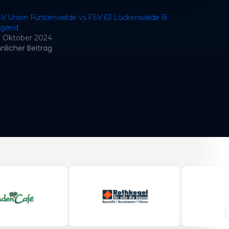
V Union Fürstenwalde vs FSV 63 Luckenwalde B-
ugend
. Oktober 2024
nlicher Beitrag