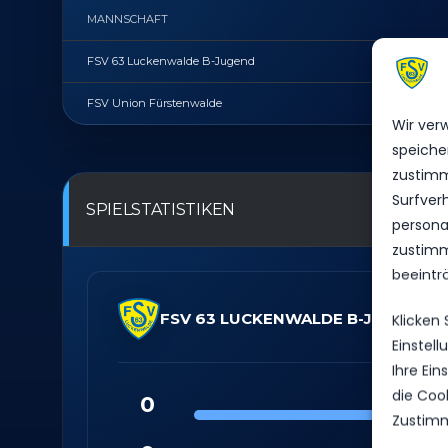
MANNSCHAFT
FSV 63 Luckenwalde B-Jugend
FSV Union Fürstenwalde
Wir ver
speiche
zustimm
Surfver
SPIELSTATISTIKEN
personal
zustimm
beeintr
FSV 63 LUCKENWALDE B-JUGEND
Klicken
Einstel
Ihre Ei
die Coo
0
Zustimm