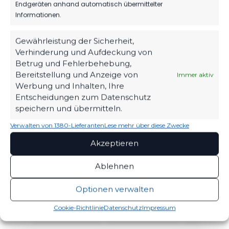
Endgeräten anhand automatisch übermittelter
FC Schwedt 02 vs FSV 63
1. FC Frankfurt vs FSV 63
Informationen.
Luckenwalde B-Jugend
Luckenwalde B-Jugend
18. März 2023
8. Juni 2024
Gewährleistung der Sicherheit,
Ähnlicher Beitrag
Ähnlicher Beitrag
Verhinderung und Aufdeckung von
FC Energie Cottbus vs FSV
Betrug und Fehlerbehebung,
63 Luckenwalde B-Jugend
Bereitstellung und Anzeige von
Immer aktiv
16. Juni 2024
Werbung und Inhalten, Ihre
Ähnlicher Beitrag
Entscheidungen zum Datenschutz
speichern und übermitteln.
Verwalten von 1380-Lieferanten
Lese mehr über diese Zwecke
Akzeptieren
Ablehnen
Optionen verwalten
Cookie-Richtlinie
Datenschutz
Impressum