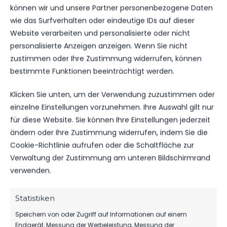
können wir und unsere Partner personenbezogene Daten
MANNSCHAFT
TORE
SPIELAUSGANG
wie das Surfverhalten oder eindeutige IDs auf dieser
FSV 63 Luckenwalde B-Jugend
5
Sieg
Website verarbeiten und personalisierte oder nicht
FC Strausberg
0
Niederlage
personalisierte Anzeigen anzeigen. Wenn Sie nicht
zustimmen oder Ihre Zustimmung widerrufen, können
bestimmte Funktionen beeinträchtigt werden.
SPIELSTATISTIKEN
Klicken Sie unten, um der Verwendung zuzustimmen oder
einzelne Einstellungen vorzunehmen. Ihre Auswahl gilt nur
für diese Website. Sie können Ihre Einstellungen jederzeit
ändern oder Ihre Zustimmung widerrufen, indem Sie die
FSV 63 LUCKENWALDE B-JUGEND
Cookie-Richtlinie aufrufen oder die Schaltfläche zur
Verwaltung der Zustimmung am unteren Bildschirmrand
VS.
verwenden.
FC STRAUSBERG
Statistiken
Speichern von oder Zugriff auf Informationen auf einem
Endgerät, Messung der Werbeleistung, Messung der