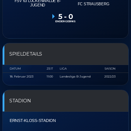
FSV 63 LUCKENWALDE B-
FC STRAUSBERG
JUGEND
5
-
0
ENDERGEBNIS
SPIELDETAILS
DATUM
ZEIT
LIGA
SAISON
18. Februar 2023
11:00
Landesliga B-Jugend
2022/23
STADION
ERNST-KLOSS-STADION