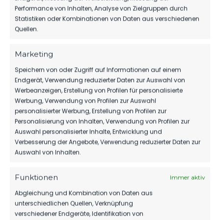
TORE
0
0
Performance von Inhalten, Analyse von Zielgruppen durch
Statistiken oder Kombinationen von Daten aus verschiedenen
GELBE KARTEN
Quellen.
0
0
ROTE KARTEN
0
0
Marketing
Speichern von oder Zugriff auf Informationen auf einem
Endgerät, Verwendung reduzierter Daten zur Auswahl von
Werbeanzeigen, Erstellung von Profilen für personalisierte
Werbung, Verwendung von Profilen zur Auswahl
personalisierter Werbung, Erstellung von Profilen zur
DATUM
BEGEGNUNG
ERGEBNIS
WETTBEWE
Personalisierung von Inhalten, Verwendung von Profilen zur
Auswahl personalisierter Inhalte, Entwicklung und
Verbesserung der Angebote, Verwendung reduzierter Daten zur
SA.., 27.
FC
Auswahl von Inhalten.
AUG.
Strausberg
Landesliga
2022
1:5
vs. FSV 63
B-Jugend
Luckenwalde
11:30
Funktionen
Immer aktiv
B-Jugend
Uhr
Abgleichung und Kombination von Daten aus
unterschiedlichen Quellen, Verknüpfung
verschiedener Endgeräte, Identifikation von
ÄHNLICHE BEITRÄGE