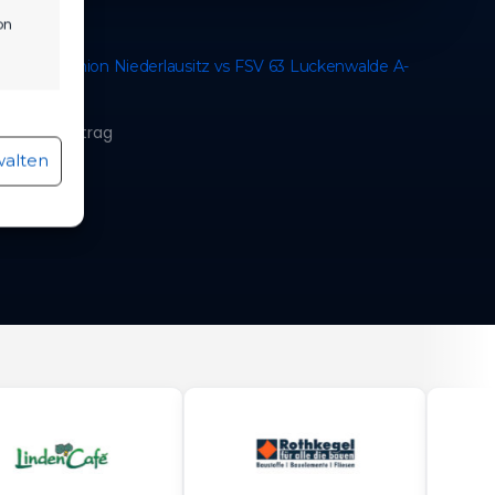
on
V Fußballunion Niederlausitz vs FSV 63 Luckenwalde A-
ugend
. Mai 2023
r aktiv
nlicher Beitrag
walten
r aktiv