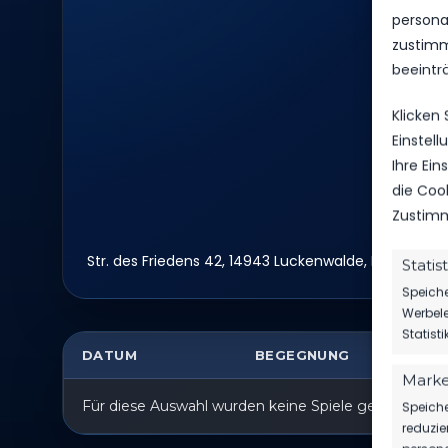
personal
zustimm
beeintr
Klicken
Einstel
Ihre Ei
die Coo
Zustimm
Str. des Friedens 42, 14943 Luckenwalde, Deutschla
Statis
Speiche
Werbele
Statist
DATUM
BEGEGNUNG
ER
Marke
Für diese Auswahl wurden keine Spiele gefunden.
Speiche
reduzie