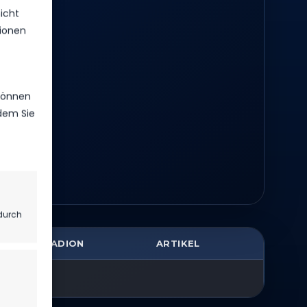
icht
ionen
 können
ndem Sie
durch
STADION
ARTIKEL